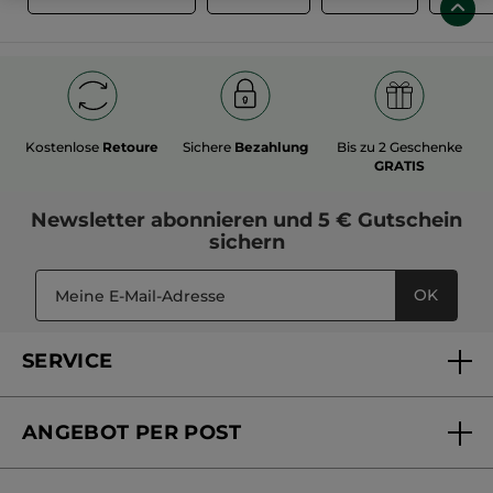
Kostenlose
Retoure
Sichere
Bezahlung
Bis zu 2 Geschenke
GRATIS
Newsletter
abonnieren und
5 € Gutschein
sichern
OK
SERVICE
FAQs und Kontakt
ANGEBOT PER POST
Mein Konto
Versandhandel Sendung verfolgen
Online Beauty Beratung