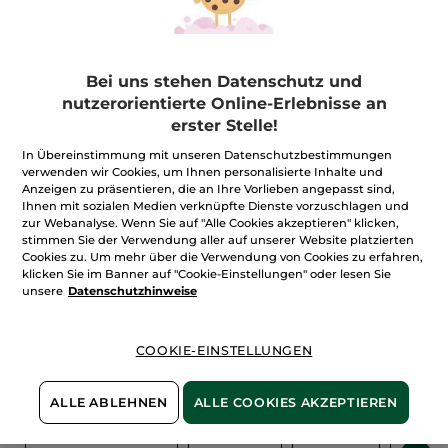
FILTER
SORTIEREN NACH
Bei uns stehen Datenschutz und
nutzerorientierte Online-Erlebnisse an
erster Stelle!
In Übereinstimmung mit unseren Datenschutzbestimmungen
verwenden wir Cookies, um Ihnen personalisierte Inhalte und
Anzeigen zu präsentieren, die an Ihre Vorlieben angepasst sind,
Ihnen mit sozialen Medien verknüpfte Dienste vorzuschlagen und
zur Webanalyse. Wenn Sie auf "Alle Cookies akzeptieren" klicken,
stimmen Sie der Verwendung aller auf unserer Website platzierten
Cookies zu. Um mehr über die Verwendung von Cookies zu erfahren,
100%
unserer Aktivstoffe
Wir bewirtschaften
klicken Sie im Banner auf "Cookie-Einstellungen" oder lesen Sie
sind
pflanzlich
unsere Felder
unsere
Datenschutzhinweise
biologisch
COOKIE-EINSTELLUNGEN
Mehr entdecken
ALLE ABLEHNEN
ALLE COOKIES AKZEPTIEREN
S
GESICHTSPFLEGE
MAKE-UP
PARFUM
KÖRP