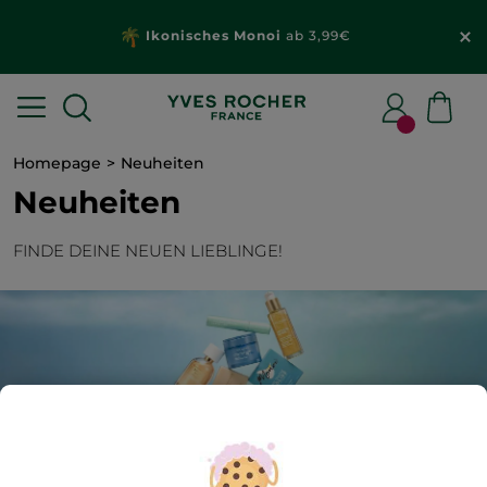
Ikonisches Monoi
ab 3,99€
Homepage
Neuheiten
Neuheiten
FINDE DEINE NEUEN LIEBLINGE!
56
Produkt(e) gefunden