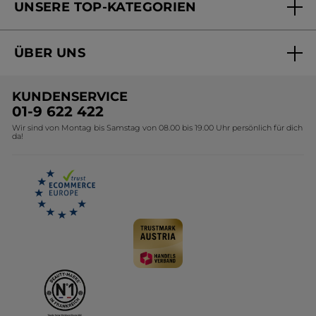
UNSERE TOP-KATEGORIEN
Versandhandel Preisliste
Online Preisliste
Aktuelle Angebote
ÜBER UNS
Black Friday Yves Rocher
Unsere Marke
Weihnachtskollektion
KUNDENSERVICE
Umweltstiftung YR
Geschenkideen Yves Rocher
01-9 622 422
Wir sind von Montag bis Samstag von 08.00 bis 19.00 Uhr persönlich für dich
Affiliate Programm
Kollektion Monoi Yves Rocher
da!
Karriere