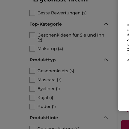
Beste Bewertungen
(
)
2
Top-Kategorie
I
C
Geschenkideen für Sie und Ihn
I
(
)
v
2
k
Make-up
(
)
4
C
i
Produkttyp
u
Geschenksets
(
)
5
Duo
Mascara
(
)
3
1 Stü
Eyeliner
(
)
1
Kajal
(
)
1
Puder
(
)
1
21
Produktlinie
Couleurs Nature
(
)
4