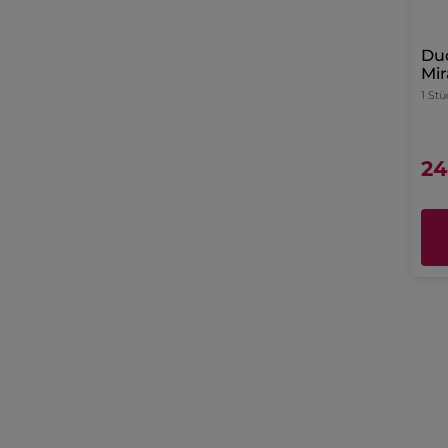
Du
Mir
Déf
1 Stü
24