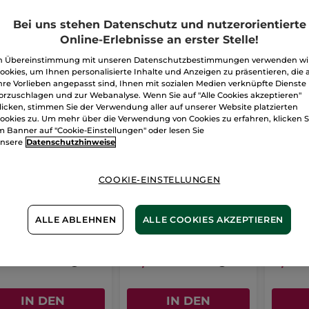
Bei uns stehen Datenschutz und nutzerorientierte
-54%
-50%
Online-Erlebnisse an erster Stelle!
n Übereinstimmung mit unseren Datenschutzbestimmungen verwenden wi
ookies, um Ihnen personalisierte Inhalte und Anzeigen zu präsentieren, die 
hre Vorlieben angepasst sind, Ihnen mit sozialen Medien verknüpfte Dienste
orzuschlagen und zur Webanalyse. Wenn Sie auf "Alle Cookies akzeptieren"
licken, stimmen Sie der Verwendung aller auf unserer Website platzierten
ookies zu. Um mehr über die Verwendung von Cookies zu erfahren, klicken S
m Banner auf "Cookie-Einstellungen" oder lesen Sie
nsere
Datenschutzhinweise
COOKIE-EINSTELLUNGEN
 Gesicht
1+1 Volumen Mascara
Duo A
Tiefschwarz
ck
1 Stück
1 Stück
ALLE ABLEHNEN
ALLE COOKIES AKZEPTIEREN
(77)
,99€
19,90€
9,99
47,80€
39,80€
IN DEN
IN DEN