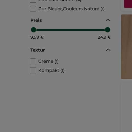
Pur Bleuet,Couleurs Nature
(
)
1
Preis
9,99 €
24,9 €
Textur
Creme
(
)
1
Kompakt
(
)
1