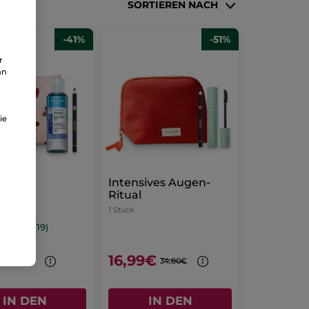
SORTIEREN NACH
-41%
-51%
r
an
ie
ugen
Intensives Augen-
Ritual
1 Stück
(19)
€
16,99€
16,89€
34,80€
IN DEN
IN DEN