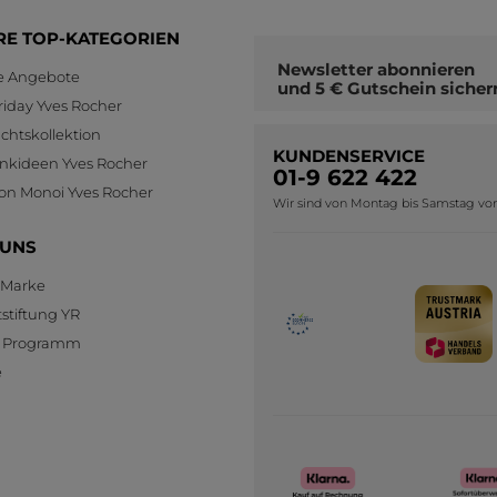
RE TOP-KATEGORIEN
Newsletter
abonnieren
le Angebote
und
5 € Gutschein
sicher
riday Yves Rocher
htskollektion
KUNDENSERVICE
nkideen Yves Rocher
01-9 622 422
ion Monoi Yves Rocher
Wir sind von Montag bis Samstag von 0
 UNS
 Marke
stiftung YR
te Programm
e