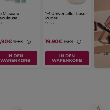
o Mascara
1+1 Universeller Loser
aculeuse
Puder
inition
ck
1 Stück
,90€
19,90€
49,80€
39,80€
IN DEN
IN DEN
WARENKORB
WARENKORB