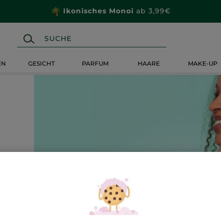
Ikonisches Monoi
ab 3,99€
EN
GESICHT
PARFUM
HAARE
MAKE-UP