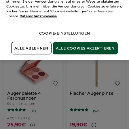
stimmen Sie der Verwendung aller auf unserer Website platzierten
Cookies zu. Um mehr über die Verwendung von Cookies zu erfahren,
klicken Sie im Banner auf "Cookie-Einstellungen" oder lesen Sie
unsere
Datenschutzhinweise
COOKIE-EINSTELLUNGEN
ALLE ABLEHNEN
ALLE COOKIES AKZEPTIEREN
Augenpalette 4
Flacher Augenpinsel
Farbnuancen
5.9 g
- 4 Nuancen
(17)
(52)
438,99€ / 100g
25,90€
19,90€