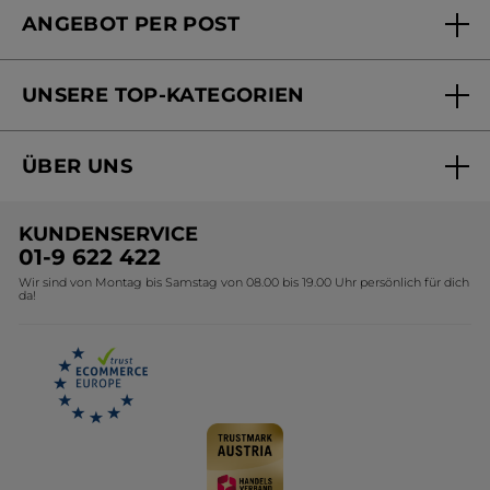
· Zu dunkler Lidschatten verkleinert Ihre Augen optisch
ANGEBOT PER POST
· Schminken Sie sich gründlich ab!
Mein Konto
Versandhandel Sendung verfolgen
Online Beauty Beratung
UNSERE TOP-KATEGORIEN
Versandhandel Preisliste
Online Preisliste
Aktuelle Angebote
ÜBER UNS
Black Friday Yves Rocher
Unsere Marke
Weihnachtskollektion
KUNDENSERVICE
Umweltstiftung YR
Geschenkideen Yves Rocher
01-9 622 422
Wir sind von Montag bis Samstag von 08.00 bis 19.00 Uhr persönlich für dich
Affiliate Programm
Kollektion Monoi Yves Rocher
da!
Karriere