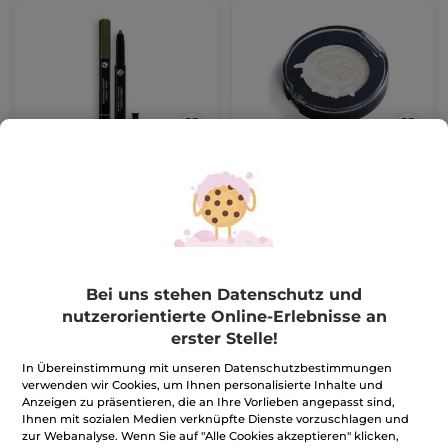
Lidschatten-Stick
Lidschatten Mono
Lifeproof
Stift
1.4 g
- 10 Nuancen
Dose
1.9 g
- 15 Nuancen
(13)
(3)
1.278,58€ / 100g
784,22€ / 100g
17,90€
14,90€
-
50% ab 2 Produkten deiner Wahl
-
50% ab 2 Produkten deiner Wahl
Bei uns stehen Datenschutz und
nutzerorientierte Online-Erlebnisse an
FARBE WÄHLEN
FARBE WÄHLEN
erster Stelle!
(10)
(15)
In Übereinstimmung mit unseren Datenschutzbestimmungen
verwenden wir Cookies, um Ihnen personalisierte Inhalte und
Anzeigen zu präsentieren, die an Ihre Vorlieben angepasst sind,
Ihnen mit sozialen Medien verknüpfte Dienste vorzuschlagen und
zur Webanalyse. Wenn Sie auf "Alle Cookies akzeptieren" klicken,