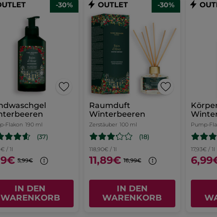
-30%
-30%
ndwaschgel
Raumduft
Körpe
nterbeeren
Winterbeeren
Winte
-Flakon
190 ml
Zerstäuber
100 ml
Pump-Fl
(37)
(18)
€ / 1l
118,90€ / 1l
17,93€ / 1l
19€
11,89€
6,99
5,99€
16,99€
IN DEN
IN DEN
WARENKORB
WARENKORB
W