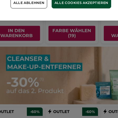
(13)
(13)
ALLE ABLEHNEN
ALLE COOKIES AKZEPTIEREN
269,19€ / 100g
527,20€ / 1
,56€
9,96€
26,3
64,90€
24,90€
IN DEN
FARBE WÄHLEN
WARENKORB
(19)
W
-60%
-60%