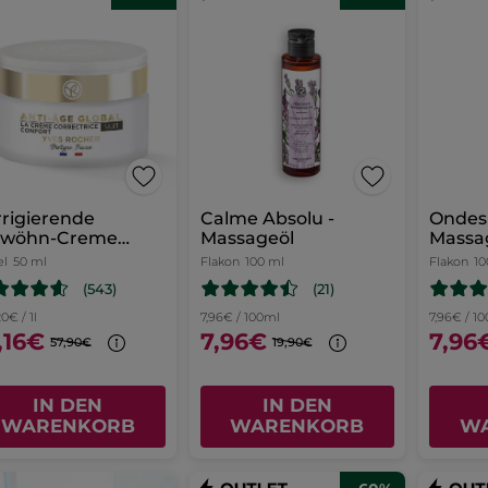
rigierende
Calme Absolu -
Ondes 
rwöhn-Creme
Massageöl
Massa
ht 50 ml
el
50 ml
Flakon
100 ml
Flakon
10
(543)
(21)
0€ / 1l
7,96€ / 100ml
7,96€ / 1
,16€
7,96€
7,96
57,90€
19,90€
IN DEN
IN DEN
WARENKORB
WARENKORB
W