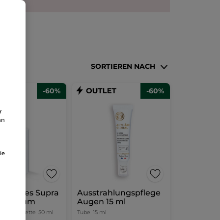
SORTIEREN NACH
-60%
-60%
r
an
ie
ierendes Supra
Ausstrahlungspflege
ce Serum
Augen 15 ml
on mit Pipette
50 ml
Tube
15 ml