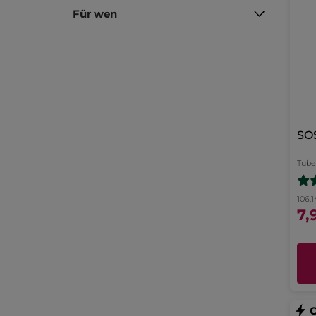
Für wen
SO
Tube
106,1
7,