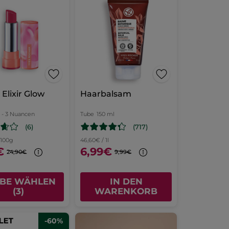
Elixir Glow
Haarbalsam
- 3 Nuancen
Tube
150 ml
(6)
(717)
 100g
46,60€ / 1l
€
6,99€
24,90€
9,99€
BE WÄHLEN
IN DEN
(3)
WARENKORB
-60%