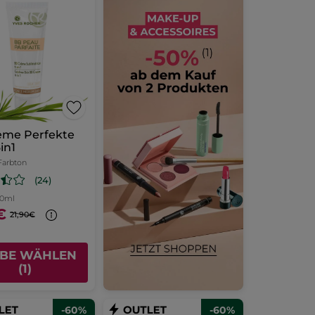
ème Perfekte
in1
 Farbton
(24)
00ml
€
21,90€
BE WÄHLEN
(1)
-60%
-60%