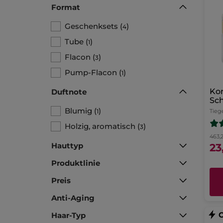
Format
Geschenksets
(
)
4
Tube
(
)
1
Flacon
(
)
3
Pump-Flacon
(
)
1
Kor
Duftnote
Sc
Ta
Blumig
(
)
1
Tieg
Holzig, aromatisch
(
)
3
463,2
Hauttyp
23
Produktlinie
Preis
Anti-Aging
Haar-Typ