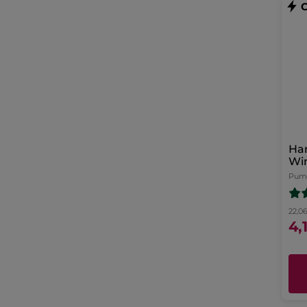
Ha
Wi
Pump
22,06
4,