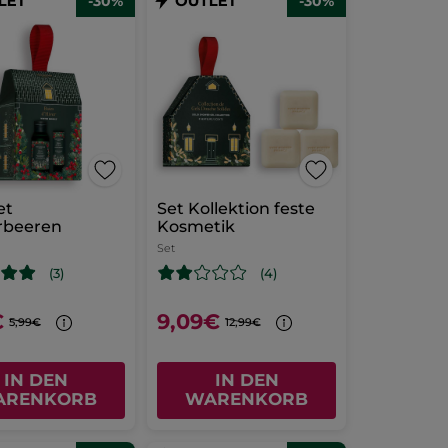
-30%
-30%
et
Set Kollektion feste
rbeeren
Kosmetik
Set
(3)
(4)
€
9,09€
5,99€
12,99€
IN DEN
IN DEN
ARENKORB
WARENKORB