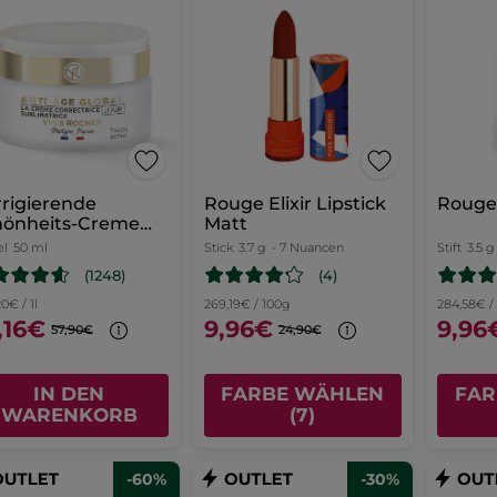
rigierende
Rouge Elixir Lipstick
Rouge 
hönheits-Creme
Matt
g
el
50 ml
Stick
3.7 g
- 7 Nuancen
Stift
3.5 g
(1248)
(4)
0€ / 1l
269,19€ / 100g
284,58€ /
,16€
9,96€
9,96
57,90€
24,90€
IN DEN
FARBE WÄHLEN
FAR
WARENKORB
(7)
-60%
-30%