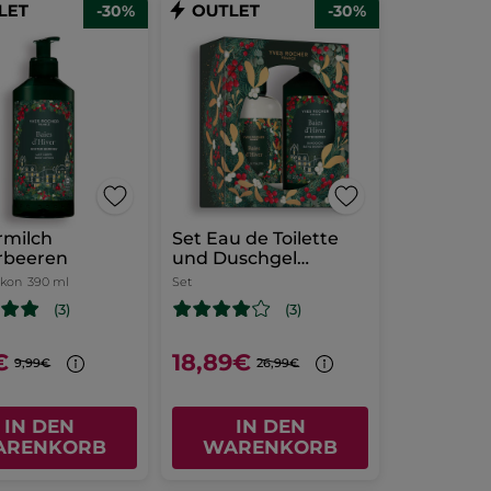
-30%
-30%
rmilch
Set Eau de Toilette
rbeeren
und Duschgel
Winterbeeren
akon
390 ml
Set
(3)
(3)
€
18,89€
9,99€
26,99€
IN DEN
IN DEN
ARENKORB
WARENKORB