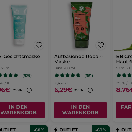
S-Gesichtsmaske
Aufbauende Repair-
BB Cr
Maske
Haut 6
75 ml
Tube
200 ml
50 ml
- 1
(629)
(361)
4€ / 1l
31,45€ / 1l
17,52€ / 1
96€
6,29€
8,76
19,90€
8,99€
IN DEN
IN DEN
FAR
WARENKORB
WARENKORB
-60%
-60%