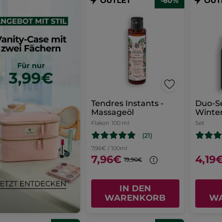
-60%
Tendres Instants -
Duo-S
Massageöl
Winte
Flakon
100 ml
Set
(21)
7,96€ / 100ml
7,96€
4,19
19,90€
IN DEN
WARENKORB
W