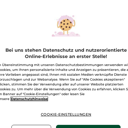
ege
Bei uns stehen Datenschutz und nutzerorientierte
-61%
-60%
Online-Erlebnisse an erster Stelle!
n Übereinstimmung mit unseren Datenschutzbestimmungen verwenden wi
ookies, um Ihnen personalisierte Inhalte und Anzeigen zu präsentieren, die 
hre Vorlieben angepasst sind, Ihnen mit sozialen Medien verknüpfte Dienste
orzuschlagen und zur Webanalyse. Wenn Sie auf "Alle Cookies akzeptieren"
licken, stimmen Sie der Verwendung aller auf unserer Website platzierten
ookies zu. Um mehr über die Verwendung von Cookies zu erfahren, klicken S
m Banner auf "Cookie-Einstellungen" oder lesen Sie
nsere
Datenschutzhinweise
schenkbox
Rouge Elixir Lipstick
Korrig
COOKIE-EINSTELLUNGEN
mme une
Satin
Essen
idence
Stick
3.7 g
- 19 Nuancen
Glas Flak