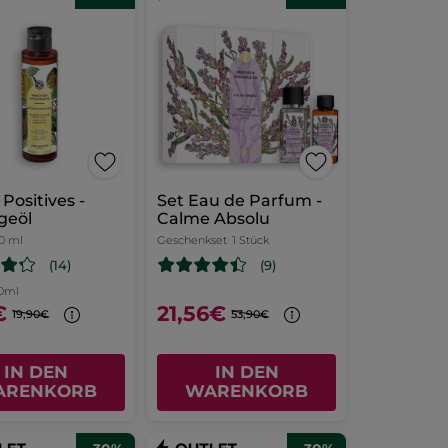
Positives -
Set Eau de Parfum -
geöl
Calme Absolu
0 ml
Geschenkset
1 Stück
(14)
(9)
00ml
€
21,56€
19,90€
53,90€
IN DEN
IN DEN
ARENKORB
WARENKORB