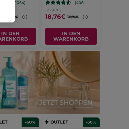
(1064)
(406)
l
1.250,67€ / 1l
6€
18,76€
65,90€
46,90€
IN DEN
IN DEN
ARENKORB
WARENKORB
-60%
-30%