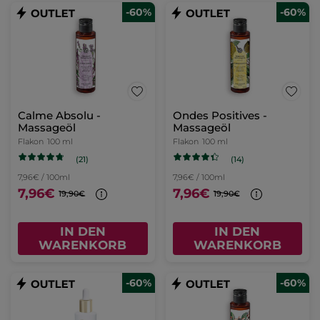
-60%
-60%
Calme Absolu -
Ondes Positives -
Massageöl
Massageöl
Flakon
100 ml
Flakon
100 ml
(21)
(14)
7,96€ / 100ml
7,96€ / 100ml
7,96€
7,96€
19,90€
19,90€
IN DEN
IN DEN
WARENKORB
WARENKORB
-60%
-60%