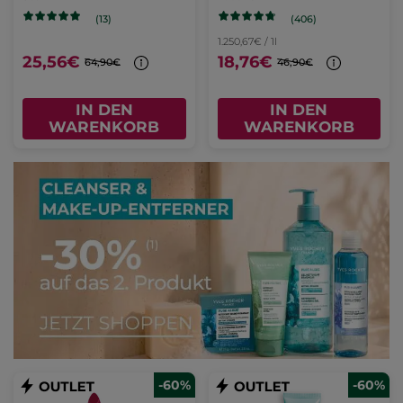
(406)
(13)
1.250,67€ / 1l
25,56€
18,76€
64,90€
46,90€
IN DEN
IN DEN
WARENKORB
WARENKORB
-60%
-60%