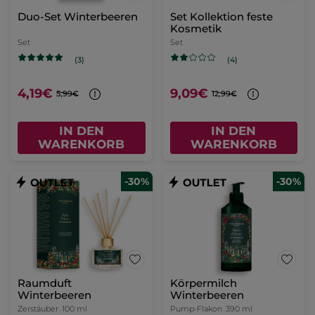
Duo-Set Winterbeeren
Set Kollektion feste
Kosmetik
Set
Set
(3)
(4)
4,19€
9,09€
5,99€
12,99€
IN DEN
IN DEN
WARENKORB
WARENKORB
-30%
-30%
Raumduft
Körpermilch
Winterbeeren
Winterbeeren
Zerstäuber
100 ml
Pump-Flakon
390 ml