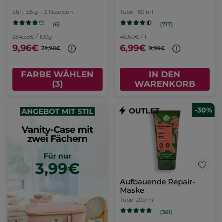
Stift
3.5 g
- 3 Nuancen
Tube
150 ml
(6)
(717)
284,58€ / 100g
46,60€ / 1l
9,96€
6,99€
24,90€
9,99€
FARBE WÄHLEN
IN DEN
(3)
WARENKORB
-30%
Aufbauende Repair-
Maske
Tube
200 ml
(361)