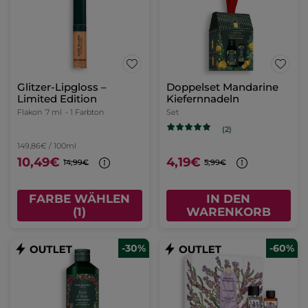
Glitzer-Lipgloss –
Doppelset Mandarine
Limited Edition
Kiefernnadeln
Flakon
7 ml
- 1 Farbton
Set
(2)
149,86€ / 100ml
10,49€
4,19€
14,99€
5,99€
FARBE WÄHLEN
IN DEN
(1)
WARENKORB
-30%
-60%