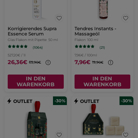
Korrigierendes Supra
Tendres Instants -
Essence Serum
Massageöl
Glas Flakon mit Pipette
50 ml
Flakon
100 ml
(1064)
(21)
527,20€ / 1l
7,96€ / 100ml
26,36€
7,96€
65,90€
19,90€
IN DEN
IN DEN
WARENKORB
WARENKORB
-30%
-30%