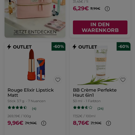
31,45€ / 1l
6,29€
8,99€
IN DEN
WARENKORB
-60%
-60%
Rouge Elixir Lipstick
BB Crème Perfekte
Matt
Haut 6in1
Stick
3.7 g
- 7 Nuancen
50 ml
- 1 Farbton
(4)
(24)
269,19€ / 100g
17,52€ / 100ml
9,96€
8,76€
24,90€
21,90€