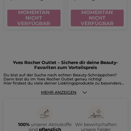
MOMENTAN
MOMENTAN
NICHT
NICHT
VERFÜGBAR
VERFÜGBAR
Yves Rocher Outlet – Sichere dir deine Beauty-
Favoriten zum Vorteilspreis
Du bist auf der Suche nach echten Beauty-Schnäppchen?
Dann bist du im Yves Rocher Outlet genau richtig!
Hier findest du viele deiner Lieblingsprodukte zu besonders
attraktiven Preisen. Du hast du die Gelegenheit, Parfums,
Gesichts- und Körperpflege, Make-up, Reste der
MEHR ANZEIGEN
Weihnachtskollektion oder Accessoires reduziert zu shoppen,
bevor sie unser Sortiment verlassen. Im Outlet bieten wir dir
ausgewählte Produkte aus auslaufenden Kollektionen an –
natürlich nur, solange der Vorrat reicht.
Im Yves Rocher Outlet erwarten dich zahlreiche Beauty-
Produkte zu attraktiven Preisen, darunter:
• Gesichtspflege wie Tages- und Nachtcremes, Seren oder
100%
unserer Aktivstoffe
Wir bewirtschaften
Make-up-Entferner
• Haarpflege wie Shampoos, Spülungen und Haarmasken
sind
pflanzlich
unsere Felder