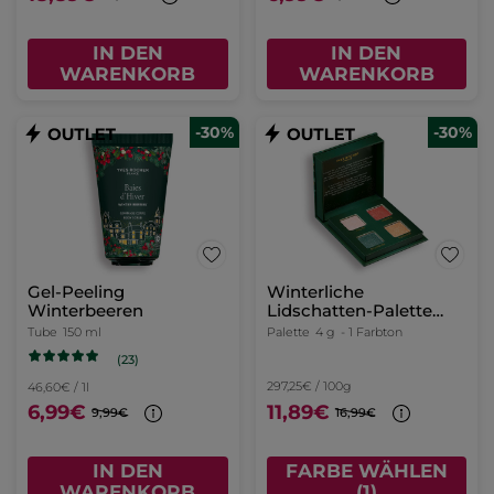
IN DEN
IN DEN
WARENKORB
WARENKORB
-30%
-30%
Gel-Peeling
Winterliche
Winterbeeren
Lidschatten-Palette
Blick – Limited Edition
Tube
150 ml
Palette
4 g
- 1 Farbton
(23)
297,25€ / 100g
46,60€ / 1l
6,99€
11,89€
9,99€
16,99€
IN DEN
FARBE WÄHLEN
WARENKORB
(1)