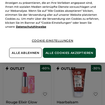
Anzeigen zu präsentieren, die an Ihre Vorlieben angepasst sind,
Ihnen mit sozialen Medien verknüpfte Dienste vorzuschlagen und
zur Webanalyse. Wenn Sie auf "Alle Cookies akzeptieren" klicken,
Korrigierende
stimmen Sie der Verwendung aller auf unserer Website platzierten
Schönheits-Creme Tag
Cookies zu. Um mehr über die Verwendung von Cookies zu erfahren,
Tiegel
50 ml
klicken Sie im Banner auf "Cookie-Einstellungen" oder lesen Sie
unsere
Datenschutzhinweise
(1248)
463,20€ / 1l
23,16€
57,90€
COOKIE-EINSTELLUNGEN
IN DEN
ALLE ABLEHNEN
ALLE COOKIES AKZEPTIEREN
WARENKORB
-60%
-30%
Rouge Elixir Glow
Haarbalsam