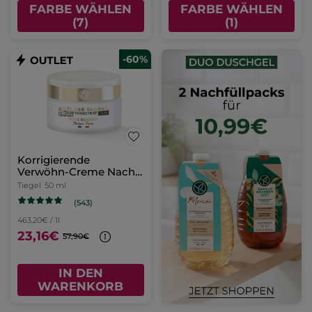
FARBE WÄHLEN
FARBE WÄHLEN
(7)
(1)
-60%
Korrigierende
Verwöhn-Creme Nacht
50 ml
Tiegel
50 ml
(543)
463,20€ / 1l
23,16€
57,90€
IN DEN
WARENKORB