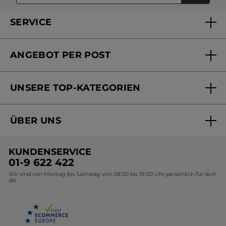
SERVICE
FAQs und Kontakt
ANGEBOT PER POST
Mein Konto
Versandhandel Sendung verfolgen
Online Beauty Beratung
UNSERE TOP-KATEGORIEN
Versandhandel Preisliste
Online Preisliste
Aktuelle Angebote
ÜBER UNS
Black Friday Yves Rocher
Unsere Marke
Weihnachtskollektion
KUNDENSERVICE
Umweltstiftung YR
Geschenkideen Yves Rocher
01-9 622 422
Wir sind von Montag bis Samstag von 08.00 bis 19.00 Uhr persönlich für dich
Affiliate Programm
Kollektion Monoi Yves Rocher
da!
Karriere