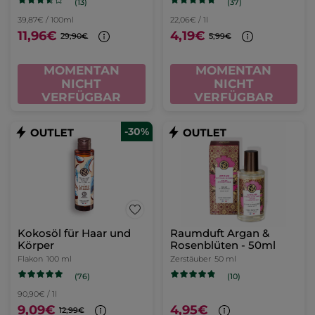
(13)
(37)
39,87€ / 100ml
22,06€ / 1l
11,96€
4,19€
29,90€
5,99€
MOMENTAN
MOMENTAN
NICHT
NICHT
VERFÜGBAR
VERFÜGBAR
-30%
Kokosöl für Haar und
Raumduft Argan &
Körper
Rosenblüten - 50ml
Flakon
100 ml
Zerstäuber
50 ml
(76)
(10)
90,90€ / 1l
9,09€
4,95€
12,99€