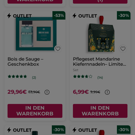
-53%
-30%
Bois de Sauge –
Pflegeset Mandarine
Geschenkbox
Kiefernnadeln– Limited
Edition
Set
(2)
(14)
29,96€
6,99€
63,90€
9,99€
IN DEN
IN DEN
WARENKORB
WARENKORB
-30%
-30%