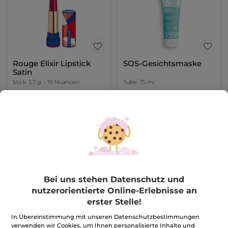
Rouge Elixir Lipstick
SOS-Gesichtsmaske
Satin
Stick
3.7 g
- 19 Nuancen
Tube
75 ml
(13)
(629)
269,19€ / 100g
106,14€ / 1l
9,96€
7,96€
24,90€
19,90€
FARBE WÄHLEN
IN DEN
(19)
WARENKORB
Bei uns stehen Datenschutz und
-60%
nutzerorientierte Online-Erlebnisse an
erster Stelle!
In Übereinstimmung mit unseren Datenschutzbestimmungen
verwenden wir Cookies, um Ihnen personalisierte Inhalte und