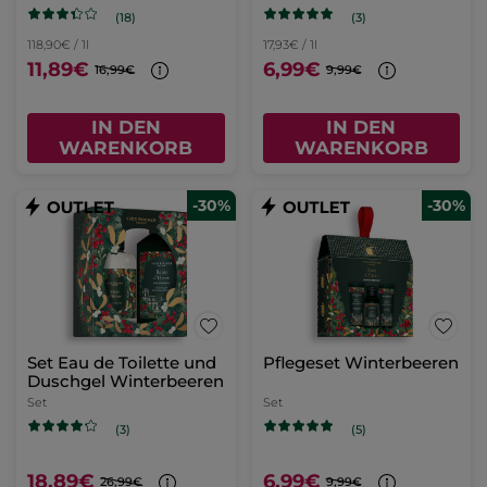
(18)
(3)
118,90€ / 1l
17,93€ / 1l
11,89€
6,99€
16,99€
9,99€
IN DEN
IN DEN
WARENKORB
WARENKORB
-30%
-30%
Set Eau de Toilette und
Pflegeset Winterbeeren
Duschgel Winterbeeren
Set
Set
(3)
(5)
18,89€
6,99€
26,99€
9,99€