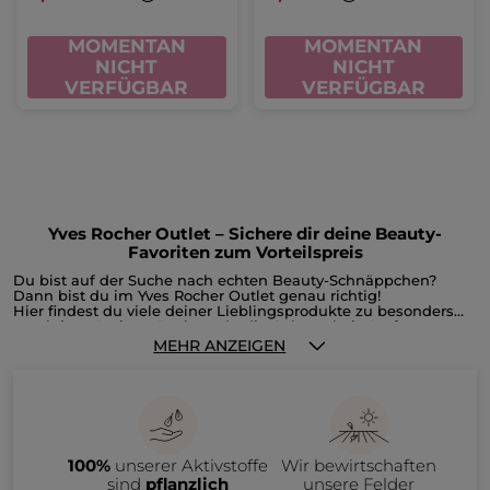
MOMENTAN
MOMENTAN
NICHT
NICHT
VERFÜGBAR
VERFÜGBAR
Yves Rocher Outlet – Sichere dir deine Beauty-
Favoriten zum Vorteilspreis
Du bist auf der Suche nach echten Beauty-Schnäppchen?
Dann bist du im Yves Rocher Outlet genau richtig!
Hier findest du viele deiner Lieblingsprodukte zu besonders
attraktiven Preisen. Du hast du die Gelegenheit, Parfums,
Gesichts- und Körperpflege, Make-up, Reste der
MEHR ANZEIGEN
Weihnachtskollektion oder Accessoires reduziert zu shoppen,
bevor sie unser Sortiment verlassen. Im Outlet bieten wir dir
ausgewählte Produkte aus auslaufenden Kollektionen an –
natürlich nur, solange der Vorrat reicht.
Im Yves Rocher Outlet erwarten dich zahlreiche Beauty-
Produkte zu attraktiven Preisen, darunter:
• Gesichtspflege wie Tages- und Nachtcremes, Seren oder
100%
unserer Aktivstoffe
Wir bewirtschaften
Make-up-Entferner
• Haarpflege wie Shampoos, Spülungen und Haarmasken
sind
pflanzlich
unsere Felder