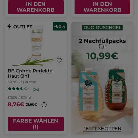
IN DEN
IN DEN
WARENKORB
WARENKORB
-60%
BB Crème Perfekte
Haut 6in1
50 ml
- 1 Farbton
(24)
17,52€ / 100ml
8,76€
21,90€
FARBE WÄHLEN
(1)