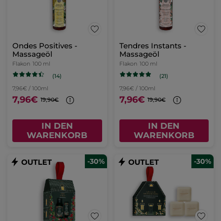
Ondes Positives -
Tendres Instants -
Massageöl
Massageöl
Flakon
100 ml
Flakon
100 ml
(14)
(21)
7,96€ / 100ml
7,96€ / 100ml
7,96€
7,96€
19,90€
19,90€
IN DEN
IN DEN
WARENKORB
WARENKORB
-30%
-30%