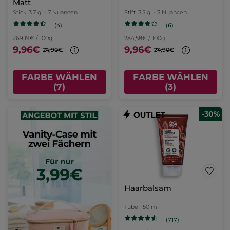
Matt
Stick
3.7 g
- 7 Nuancen
Stift
3.5 g
- 3 Nuancen
(4)
(6)
269,19€ / 100g
284,58€ / 100g
9,96€
9,96€
24,90€
24,90€
FARBE WÄHLEN
FARBE WÄHLEN
(7)
(3)
-30%
Haarbalsam
Tube
150 ml
(717)