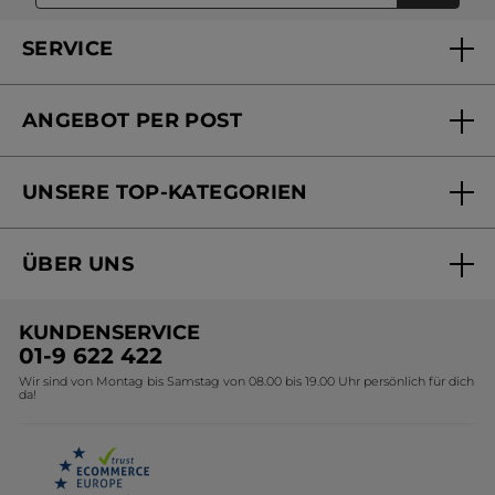
SERVICE
FAQs und Kontakt
ANGEBOT PER POST
Mein Konto
Versandhandel Sendung verfolgen
Online Beauty Beratung
UNSERE TOP-KATEGORIEN
Versandhandel Preisliste
Online Preisliste
Aktuelle Angebote
ÜBER UNS
Black Friday Yves Rocher
Unsere Marke
Weihnachtskollektion
KUNDENSERVICE
Umweltstiftung YR
Geschenkideen Yves Rocher
01-9 622 422
Wir sind von Montag bis Samstag von 08.00 bis 19.00 Uhr persönlich für dich
Affiliate Programm
Kollektion Monoi Yves Rocher
da!
Karriere