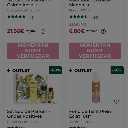
Calme Absolu
Magnolia
Geschenkset
1 Stück
Flakon
100 ml
(24)
(9)
6,80€ / 100ml
21,56€
6,80€
53,90€
16,99€
MOMENTAN
MOMENTAN
NICHT
NICHT
VERFÜGBAR
VERFÜGBAR
-60%
-60%
Set Eau de Parfum -
Fond de Teint Plein
Ondes Positives
Éclat 10H*
Geschenkset
1 Stück
30 ml
- 1 Farbton