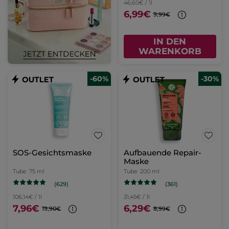
46,60€ / 1l
6,99€
9,99€
IN DEN
WARENKORB
-60%
-30%
SOS-Gesichtsmaske
Aufbauende Repair-
Maske
Tube
75 ml
Tube
200 ml
(629)
(361)
106,14€ / 1l
31,45€ / 1l
7,96€
6,29€
19,90€
8,99€