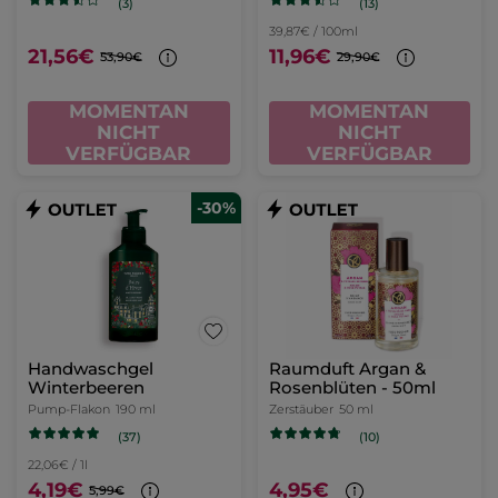
(13)
(3)
39,87€ / 100ml
21,56€
11,96€
53,90€
29,90€
MOMENTAN
MOMENTAN
NICHT
NICHT
VERFÜGBAR
VERFÜGBAR
-30%
Handwaschgel
Raumduft Argan &
Winterbeeren
Rosenblüten - 50ml
Pump-Flakon
190 ml
Zerstäuber
50 ml
(37)
(10)
22,06€ / 1l
4,19€
4,95€
5,99€