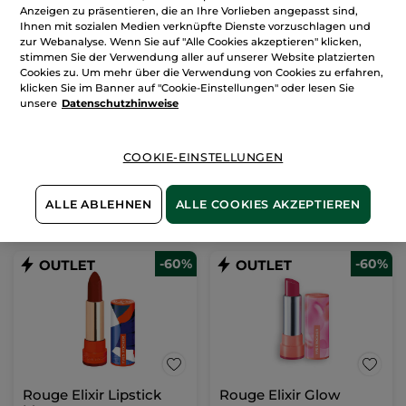
Anzeigen zu präsentieren, die an Ihre Vorlieben angepasst sind,
Ihnen mit sozialen Medien verknüpfte Dienste vorzuschlagen und
zur Webanalyse. Wenn Sie auf "Alle Cookies akzeptieren" klicken,
Korrigierende
stimmen Sie der Verwendung aller auf unserer Website platzierten
Schönheits-Creme Tag
Cookies zu. Um mehr über die Verwendung von Cookies zu erfahren,
Tiegel
50 ml
klicken Sie im Banner auf "Cookie-Einstellungen" oder lesen Sie
unsere
Datenschutzhinweise
(1248)
463,20€ / 1l
23,16€
57,90€
COOKIE-EINSTELLUNGEN
IN DEN
ALLE ABLEHNEN
ALLE COOKIES AKZEPTIEREN
WARENKORB
-60%
-60%
Rouge Elixir Lipstick
Rouge Elixir Glow