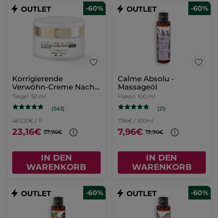
-60%
-60%
Korrigierende
Calme Absolu -
Verwöhn-Creme Nacht
Massageöl
50 ml
Tiegel
50 ml
Flakon
100 ml
(543)
(21)
463,20€ / 1l
7,96€ / 100ml
23,16€
7,96€
57,90€
19,90€
IN DEN
IN DEN
WARENKORB
WARENKORB
-60%
-60%