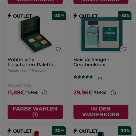
-30%
-53%
Winterliche
Bois de Sauge –
Lidschatten-Palette
Geschenkbox
Blick – Limited Edition
Palette
4 g
- 1 Farbton
(2)
297,25€ / 100g
11,89€
29,96€
16,99€
63,90€
FARBE WÄHLEN
IN DEN
(1)
WARENKORB
-30%
-30%