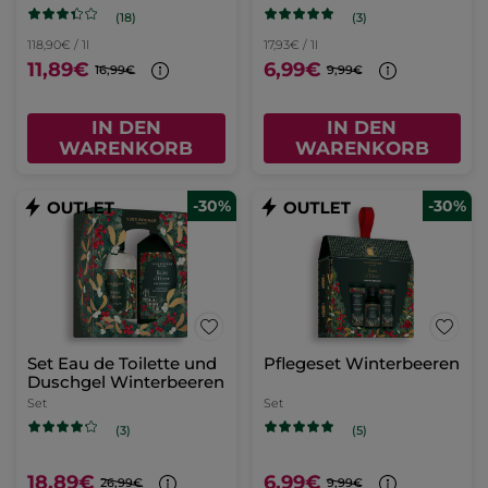
(18)
(3)
118,90€ / 1l
17,93€ / 1l
11,89€
6,99€
16,99€
9,99€
IN DEN
IN DEN
WARENKORB
WARENKORB
-30%
-30%
Set Eau de Toilette und
Pflegeset Winterbeeren
Duschgel Winterbeeren
Set
Set
(3)
(5)
18,89€
6,99€
26,99€
9,99€