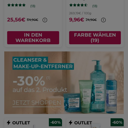
(13)
(13)
269,19€ / 100g
25,56€
9,96€
64,90€
24,90€
IN DEN
FARBE WÄHLEN
WARENKORB
(19)
-60%
-60%