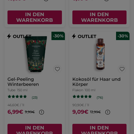
IN DEN
IN DEN
WARENKORB
WARENKORB
-30%
-30%
Gel-Peeling
Kokosöl für Haar und
Winterbeeren
Körper
Tube
150 ml
Flakon
100 ml
(23)
(76)
46,60€ / 1l
90,90€ / 1l
6,99€
9,09€
9,99€
12,99€
IN DEN
IN DEN
WARENKORB
WARENKORB