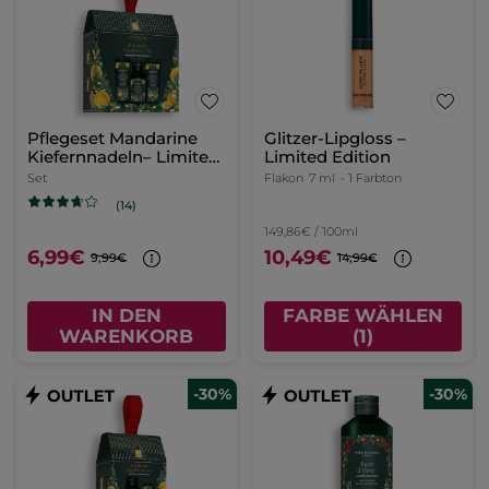
Pflegeset Mandarine
Glitzer-Lipgloss –
Kiefernnadeln– Limited
Limited Edition
Edition
Set
Flakon
7 ml
- 1 Farbton
(14)
149,86€ / 100ml
6,99€
10,49€
9,99€
14,99€
IN DEN
FARBE WÄHLEN
WARENKORB
(1)
-30%
-30%