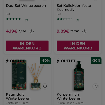
Duo-Set Winterbeeren
Set Kollektion feste
Kosmetik
Set
Set
(3)
(4)
4,19€
9,09€
5,99€
12,99€
IN DEN
IN DEN
WARENKORB
WARENKORB
-30%
-30%
Raumduft
Körpermilch
Winterbeeren
Winterbeeren
Zerstäuber
100 ml
Pump-Flakon
390 ml