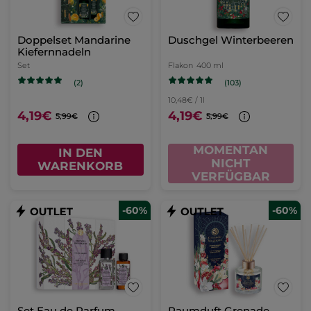
Doppelset Mandarine
Duschgel Winterbeeren
Kiefernnadeln
Set
Flakon
400 ml
(103)
(2)
10,48€ / 1l
4,19€
4,19€
5,99€
5,99€
MOMENTAN
IN DEN
NICHT
WARENKORB
VERFÜGBAR
-60%
-60%
Set Eau de Parfum -
Raumduft Grenade