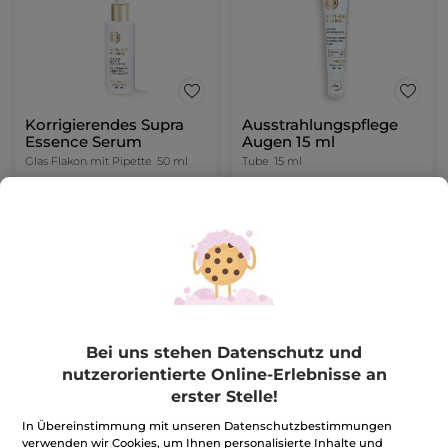
Korrigierendes Supra
Ausstrahlungspflege
Essence Serum
Augen 15 ml
Glas Flakon mit Pipette
50 ml
Tube
15 ml
(1064)
(406)
527,20€ / 1l
1.250,67€ / 1l
26,36€
18,76€
65,90€
46,90€
IN DEN
IN DEN
WARENKORB
WARENKORB
Bei uns stehen Datenschutz und
-60%
nutzerorientierte Online-Erlebnisse an
erster Stelle!
In Übereinstimmung mit unseren Datenschutzbestimmungen
verwenden wir Cookies, um Ihnen personalisierte Inhalte und