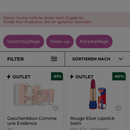
Deine Suche lieferte leider kein Ergebnis.
Finde hier Produkte, die dir gefallen könnten.
Gesichtspflege
Make-up
Körperpflege
FILTER
SORTIEREN NACH
-61%
-60%
Geschenkbox Comme
Rouge Elixir Lipstick
une Evidence
Satin
Set
Stick
3.7 g
- 19 Nuancen