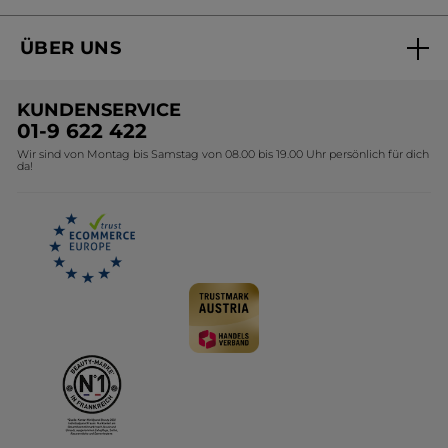
Aktuelle Angebote
ÜBER UNS
Black Friday Yves Rocher
Unsere Marke
Weihnachtskollektion
KUNDENSERVICE
Umweltstiftung YR
Geschenkideen Yves Rocher
01-9 622 422
Wir sind von Montag bis Samstag von 08.00 bis 19.00 Uhr persönlich für dich
Affiliate Programm
Kollektion Monoi Yves Rocher
da!
Karriere