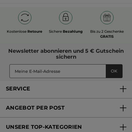
Kosmetikhersteller und blickt auf eine lange Erfahrung im
Bereich der Basispflege für alle Hauttypen zurück.
Kostenlose
Retoure
Sichere
Bezahlung
Bis zu 2 Geschenke
GRATIS
Newsletter
abonnieren und
5 € Gutschein
sichern
OK
SERVICE
FAQs und Kontakt
ANGEBOT PER POST
Mein Konto
Versandhandel Sendung verfolgen
Online Beauty Beratung
UNSERE TOP-KATEGORIEN
Versandhandel Preisliste
Online Preisliste