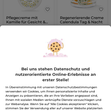
Pflegecreme mit
Regenerierende Creme
Kamille für Gesicht &
Calendula Tag & Nacht
Körper
Tiegel
125 ml
Tiegel
50 ml
(973)
(112)
79,20€ / 1l
338,00€ / 1l
9,90€
16,90€
IN DEN
IN DEN
WARENKORB
WARENKORB
Bei uns stehen Datenschutz und
nutzerorientierte Online-Erlebnisse an
erster Stelle!
In Übereinstimmung mit unseren Datenschutzbestimmungen
verwenden wir Cookies, um Ihnen personalisierte Inhalte und
Anzeigen zu präsentieren, die an Ihre Vorlieben angepasst sind,
Ihnen mit sozialen Medien verknüpfte Dienste vorzuschlagen und
zur Webanalyse. Wenn Sie auf "Alle Cookies akzeptieren" klicken,
stimmen Sie der Verwendung aller auf unserer Website platzierten