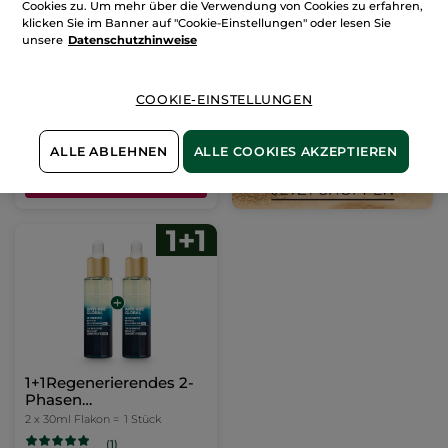
1+1 Tagescreme Anti
Cookies zu. Um mehr über die Verwendung von Cookies zu erfahren,
Âge Global 50ml
klicken Sie im Banner auf "Cookie-Einstellungen" oder lesen Sie
2 x 50ml Glas-Tiegel =
1 Stück
unsere
Datenschutzhinweise
(301)
COOKIE-EINSTELLUNGEN
57,90€
115,80€
ALLE ABLEHNEN
ALLE COOKIES AKZEPTIEREN
IN DEN
WARENKORB
1+1Regenerierendes 2-
Phasen
Nachtkonzentrat 30 ml
2 x 30ml Flakon =
1 Stück
(1)