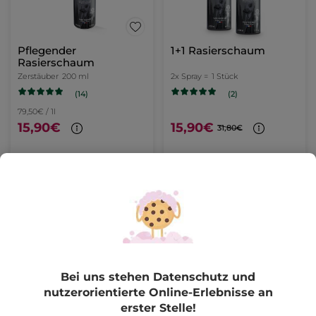
Pflegender
1+1 Rasierschaum
Rasierschaum
Zerstäuber
200 ml
2x Spray =
1 Stück
(14)
(2)
79,50€ / 1l
15,90€
15,90€
31,80€
IN DEN
IN DEN
WARENKORB
WARENKORB
Bei uns stehen Datenschutz und
nutzerorientierte Online-Erlebnisse an
erster Stelle!