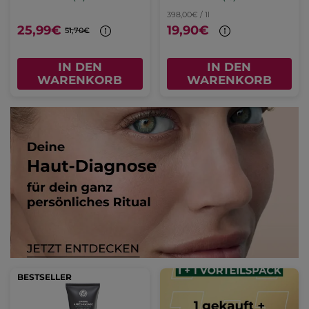
398,00€ / 1l
25,99€
19,90€
51,70€
IN DEN
IN DEN
WARENKORB
WARENKORB
BESTSELLER