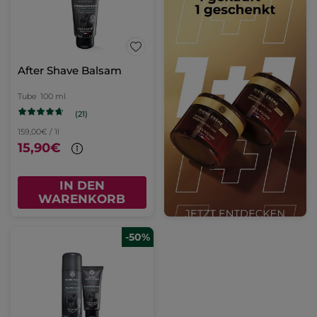
After Shave Balsam
Tube
100 ml
(21)
159,00€ / 1l
15,90€
IN DEN
WARENKORB
-50%