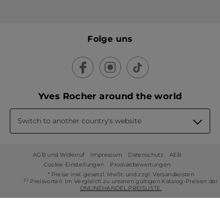
Folge uns
Yves Rocher around the world
Switch to another country's website
AGB und Widerruf
Impressum
Datenschutz
AEB
Cookie-Einstellungen
Produktbewertungen
* Preise inkl. gesetzl. MwSt. und zzgl. Versandkosten
(1)
Preisvorteil: Im Vergleich zu unseren gültigen Katalog-Preisen der
ONLINEHANDEL PREISLISTE.