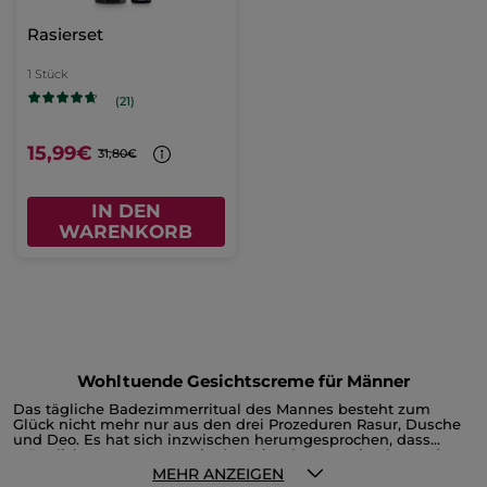
Rasierset
1 Stück
(21)
15,99€
31,80€
IN DEN
WARENKORB
Wohltuende Gesichtscreme für Männer
Das tägliche Badezimmerritual des Mannes besteht zum
Glück nicht mehr nur aus den drei Prozeduren Rasur, Dusche
und Deo. Es hat sich inzwischen herumgesprochen, dass
männliche Haut genau wie der Teint der Frau eine besondere
Pflege benötigt. Eine gute Gesichtscreme für Männer hält
Das sollte eine gute Gesichtscreme für Männer leisten
MEHR ANZEIGEN
darum auch in immer mehr Kosmetikregalen Einzug. Und das