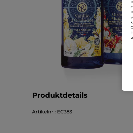
I
C
I
v
k
C
i
u
Produktdetails
Artikelnr.: EC383