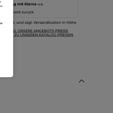
r
echnung mit Klarna
u.a.
an
n oder Geld zurück
l. MwSt. und zzgl. Versandkosten in Höhe
ie
RE AGBS. UNSERE ANGEBOTS-PREISE
GLEICH ZU UNSEREN KATALOG-PREISEN