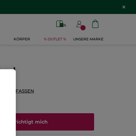
KÖRPER
% OUTLET %
UNSERE MARKE
bad
G VERFASSEN
enachrichtigt mich