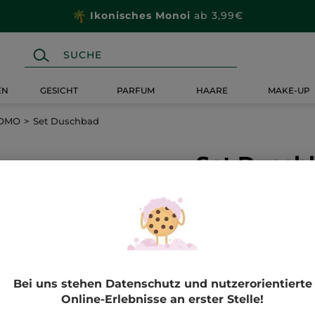
Ikonisches Monoi
ab 3,99€
EN
GESICHT
PARFUM
HAARE
MAKE-UP
ROMO
Set Duschbad
Set Dusch
Set Duschbad
BEWERTUN
★★★★★
★★★★★
Kein
Beurteilungswert
8,50€
für
B
Bei uns stehen Datenschutz und nutzerorientierte
Online-Erlebnisse an erster Stelle!