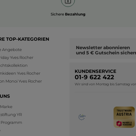
Sichere
Bezahlung
RE TOP-KATEGORIEN
Newsletter
abonnieren
le Angebote
und
5 € Gutschein
sicher
riday Yves Rocher
htskollektion
KUNDENSERVICE
nkideen Yves Rocher
01-9 622 422
ion Monoi Yves Rocher
Wir sind von Montag bis Samstag von 0
 UNS
 Marke
stiftung YR
te Programm
e