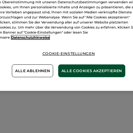
n Übereinstimmung mit unseren Datenschutzbestimmungen verwenden wi
Zahlung per
R
ookies, um Ihnen personalisierte Inhalte und Anzeigen zu präsentieren, die 
hre Vorlieben angepasst sind, Ihnen mit sozialen Medien verknüpfte Dienste
100 % zufriede
orzuschlagen und zur Webanalyse. Wenn Sie auf "Alle Cookies akzeptieren"
licken, stimmen Sie der Verwendung aller auf unserer Website platzierten
Preisangaben ink
ookies zu. Um mehr über die Verwendung von Cookies zu erfahren, klicken S
von 3,99 €
m Banner auf "Cookie-Einstellungen" oder lesen Sie
ES GELTEN UNSE
nsere
Datenschutzhinweise
WERDEN IM VER
BERECHNET.
COOKIE-EINSTELLUNGEN
ALLE ABLEHNEN
ALLE COOKIES AKZEPTIEREN