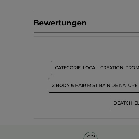
Bewertungen
Produkt als Erste/r bewerten
Kein
Beurteilungswert
★★★★★
★★★★★
Kein
Beurteilungswert
BEWERTUNG VERFASSEN
für
CATEGORIE_LOCAL_CREATION_PRO
2 BODY & HAIR MIST BAIN DE NATURE
DEATCH_E