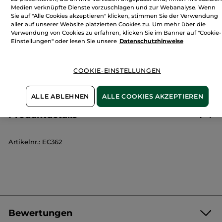
Medien verknüpfte Dienste vorzuschlagen und zur Webanalyse. Wenn
Zahlung per
Rechnung mit Klarna
u.a.
Sie auf "Alle Cookies akzeptieren" klicken, stimmen Sie der Verwendung
aller auf unserer Website platzierten Cookies zu. Um mehr über die
100 % zufrieden oder Geld zurück
Verwendung von Cookies zu erfahren, klicken Sie im Banner auf "Cookie-
Einstellungen" oder lesen Sie unsere
Datenschutzhinweise
Preisangaben inkl. MwSt. und zzgl. Versandkosten in
Höhe von 3,99 €
ES GELTEN UNSERE AGBS. UNSERE ANGEBOTS-
COOKIE-EINSTELLUNGEN
PREISE WERDEN IM VERGLEICH ZU UNSEREN
KATALOG-PREISEN BERECHNET.
ALLE ABLEHNEN
ALLE COOKIES AKZEPTIEREN
Produktdetails
Artikelnr.: EC362
Bewertungen