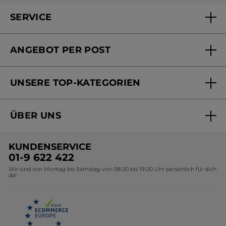
SERVICE
FAQs und Kontakt
ANGEBOT PER POST
Mein Konto
Versandhandel Sendung verfolgen
Online Beauty Beratung
UNSERE TOP-KATEGORIEN
Versandhandel Preisliste
Online Preisliste
Aktuelle Angebote
ÜBER UNS
Black Friday Yves Rocher
Unsere Marke
Weihnachtskollektion
KUNDENSERVICE
Umweltstiftung YR
Geschenkideen Yves Rocher
01-9 622 422
Wir sind von Montag bis Samstag von 08.00 bis 19.00 Uhr persönlich für dich
Affiliate Programm
Kollektion Monoi Yves Rocher
da!
Karriere