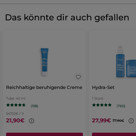
Produkt als Erste/r bewerten
Kein
Beurteilungswert
★★★★★
★★★★★
Das könnte dir auch gefallen
Kein
Beurteilungswert
für
BEWERTUNG VERFASSEN
Reichhaltige beruhigende Creme
Hydra-Set
Tube
40 ml
1 Stück
(158)
(760)
547,50€ / 1l
21,90€
27,99€
57,80€