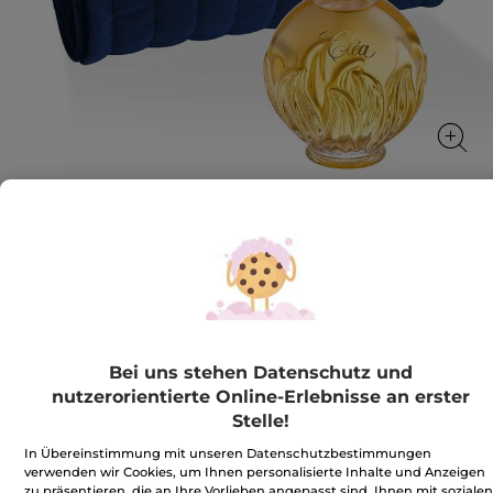
Set Cléa mit Samttäschchen
Set Cléa mit Samttäschchen
★★★★★
★★★★★
BEWERTUNG VERFASSEN
Kein
Bei uns stehen Datenschutz und
Beurteilungswert
21,90€
*
für
nutzerorientierte Online-Erlebnisse an erster
Stelle!
Benachrichtigt mich
In Übereinstimmung mit unseren Datenschutzbestimmungen
verwenden wir Cookies, um Ihnen personalisierte Inhalte und Anzeigen
zu präsentieren, die an Ihre Vorlieben angepasst sind, Ihnen mit sozialen