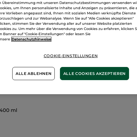
n Übereinstimmung mit unseren Datenschutzbestimmungen verwenden wi
ookies, um Ihnen personalisierte Inhalte und Anzeigen zu präsentieren, die 
hre Vorlieben angepasst sind, Ihnen mit sozialen Medien verknüpfte Dienste
Freie Versand
orzuschlagen und zur Webanalyse. Wenn Sie auf "Alle Cookies akzeptieren"
Lieferung zwi
licken, stimmen Sie der Verwendung aller auf unserer Website platzierten
ookies zu. Um mehr über die Verwendung von Cookies zu erfahren, klicken S
Zahlung per
R
m Banner auf "Cookie-Einstellungen" oder lesen Sie
nsere
Datenschutzhinweise
100 % zufriede
Preisangaben ink
COOKIE-EINSTELLUNGEN
von 3,99 €
ES GELTEN UNSE
WERDEN IM VER
BERECHNET.
ALLE ABLEHNEN
ALLE COOKIES AKZEPTIEREN
 400 ml