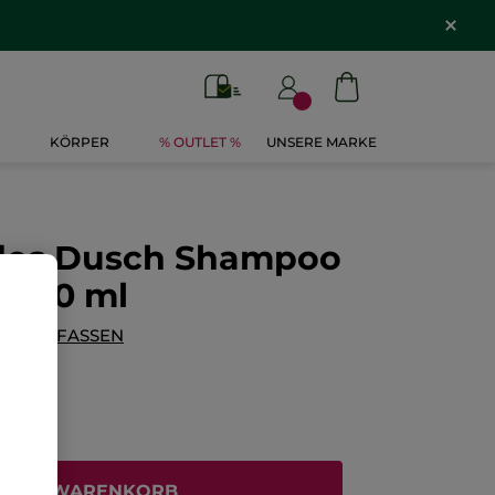
KÖRPER
% OUTLET %
UNSERE MARKE
des Dusch Shampoo
s 400 ml
G VERFASSEN
N DEN WARENKORB