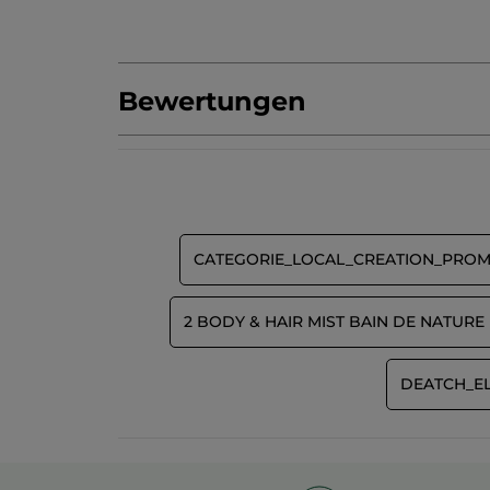
Bewertungen
Produkt als Erste/r bewerten
Kein
Beurteilungswert
★★★★★
★★★★★
Kein
Beurteilungswert
BEWERTUNG VERFASSEN
für
CATEGORIE_LOCAL_CREATION_PRO
2 BODY & HAIR MIST BAIN DE NATURE
DEATCH_E