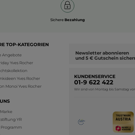
Sichere
Bezahlung
RE TOP-KATEGORIEN
Newsletter
abonnieren
le Angebote
und
5 € Gutschein
sicher
riday Yves Rocher
htskollektion
KUNDENSERVICE
nkideen Yves Rocher
01-9 622 422
ion Monoi Yves Rocher
Wir sind von Montag bis Samstag von 0
 UNS
 Marke
stiftung YR
te Programm
e