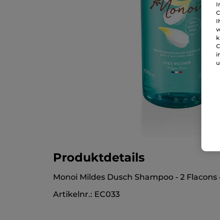
I
C
I
v
k
C
i
u
Produktdetails
Monoi Mildes Dusch Shampoo - 2 Flacons
Artikelnr.: EC033