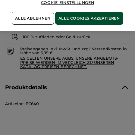
COOKIE-EINSTELLUNGEN
ALLE ABLEHNEN
ALLE COOKIES AKZEPTIEREN
Zahlung per
Rechnung mit Klarna
u.a.
100 % zufrieden oder Geld zurück
Preisangaben inkl. MwSt. und zzgl. Versandkosten in
Höhe von 3,99 €
ES GELTEN UNSERE AGBS. UNSERE ANGEBOTS-
PREISE WERDEN IM VERGLEICH ZU UNSEREN
KATALOG-PREISEN BERECHNET.
Produktdetails
Artikelnr.: EC640