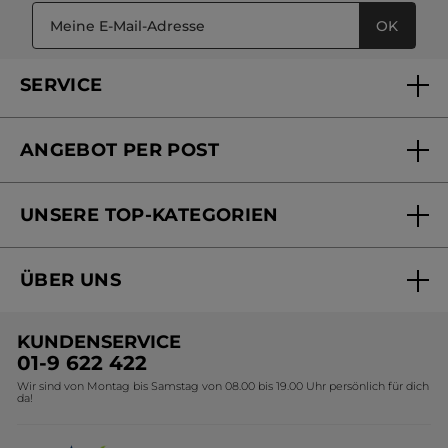
OK
SERVICE
FAQs und Kontakt
ANGEBOT PER POST
Mein Konto
Versandhandel Sendung verfolgen
Online Beauty Beratung
UNSERE TOP-KATEGORIEN
Versandhandel Preisliste
Online Preisliste
Aktuelle Angebote
ÜBER UNS
Black Friday Yves Rocher
Unsere Marke
Weihnachtskollektion
KUNDENSERVICE
Umweltstiftung YR
Geschenkideen Yves Rocher
01-9 622 422
Wir sind von Montag bis Samstag von 08.00 bis 19.00 Uhr persönlich für dich
Affiliate Programm
Kollektion Monoi Yves Rocher
da!
Karriere