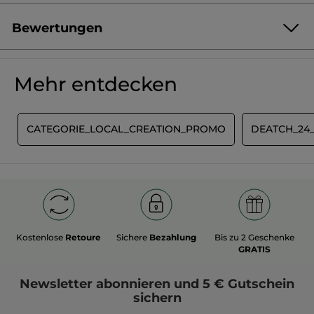
Bewertungen
Produkt als Erste/r bewerten
Kein
Beurteilungswert
★★★★★
★★★★★
Mehr entdecken
Kein
Beurteilungswert
für
BEWERTUNG VERFASSEN
E
CATEGORIE_LOCAL_CREATION_PROMO
DEATCH_24
Kostenlose
Retoure
Sichere
Bezahlung
Bis zu 2 Geschenke
GRATIS
Newsletter
abonnieren und
5 € Gutschein
sichern