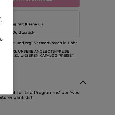
r
an
echnung mit Klarna
u.a.
n oder Geld zurück
ie
l. MwSt. und zzgl. Versandkosten in Höhe
RE AGBS. UNSERE ANGEBOTS-PREISE
GLEICH ZU UNSEREN KATALOG-PREISEN
s "Plant-for-Life-Programms" der Yves-
iterer dank dir!