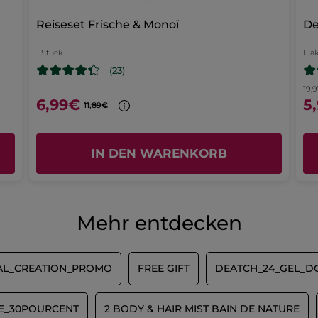
 Bewertungen mit 1 Stern.
ier klicken um nach Bewertungen mit 1 Stern zu filtern.
Ursprünglich veröffentlicht auf Yves Rocher Suisse
Reiseset Frische & Monoï
De
1 Stück
Fla
(23)
19,9
6,99€
5
11,89€
IN DEN WARENKORB
Mehr entdecken
AL_CREATION_PROMO
FREE GIFT
DEATCH_24_GEL_DO
LE_30POURCENT
2 BODY & HAIR MIST BAIN DE NATURE