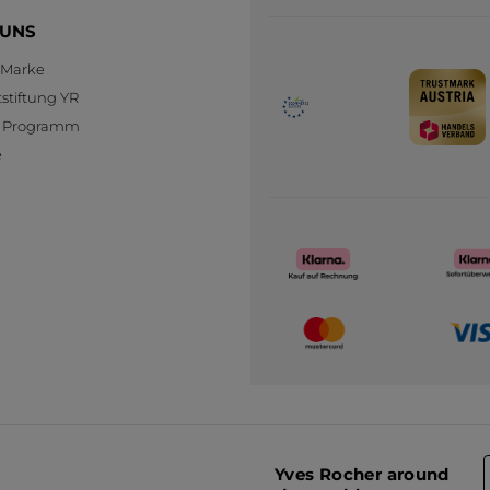
 UNS
 Marke
stiftung YR
te Programm
e
Yves Rocher around