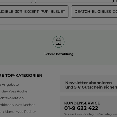
LIGIBLE_30%_EXCEPT_PUR_BLEUET
DEATCH_ELIGIBLES_
Sichere
Bezahlung
RE TOP-KATEGORIEN
Newsletter
abonnieren
le Angebote
und
5 € Gutschein
sicher
riday Yves Rocher
htskollektion
KUNDENSERVICE
nkideen Yves Rocher
01-9 622 422
ion Monoi Yves Rocher
Wir sind von Montag bis Samstag von 0