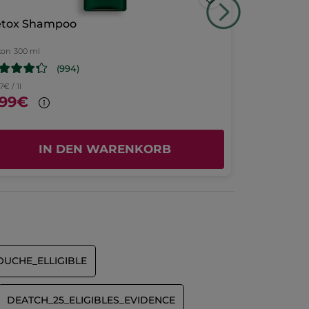
tox Shampoo
Reiseset H
kon
300 ml
1 Stück
(994)
7€ / 1l
,99€
9,99€
12,4
IN DEN WARENKORB
I
UCHE_ELLIGIBLE
DEATCH_25_ELIGIBLES_EVIDENCE