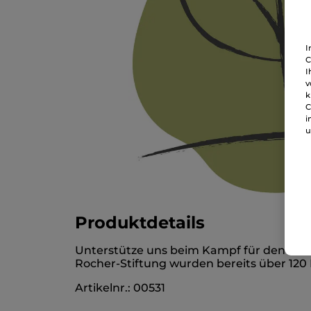
I
C
I
v
k
C
i
u
Produktdetails
Unterstütze uns beim Kampf für den Erhal
Rocher-Stiftung wurden bereits über 120 M
Artikelnr.: 00531