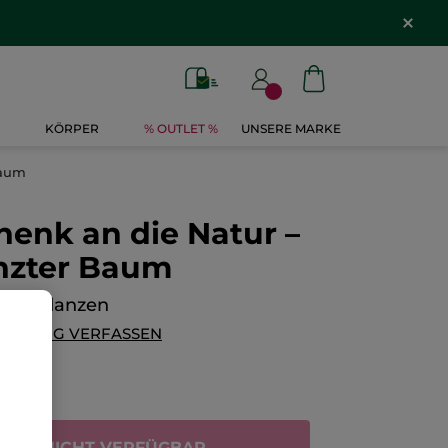
KÖRPER
% OUTLET %
UNSERE MARKE
Baum
enk an die Natur –
anzter Baum
aum pflanzen
ERTUNG VERFASSEN
TAN NICHT VERFÜGBAR