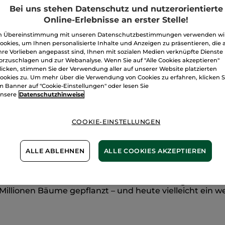
an
Bei uns stehen Datenschutz und nutzerorientierte
die
Natur
Online-Erlebnisse an erster Stelle!
–
ein
n Übereinstimmung mit unseren Datenschutzbestimmungen verwenden wi
gepflanzter
ookies, um Ihnen personalisierte Inhalte und Anzeigen zu präsentieren, die 
Baum
Zahlung per
R
hre Vorlieben angepasst sind, Ihnen mit sozialen Medien verknüpfte Dienste
orzuschlagen und zur Webanalyse. Wenn Sie auf "Alle Cookies akzeptieren"
100 % zufriede
licken, stimmen Sie der Verwendung aller auf unserer Website platzierten
ookies zu. Um mehr über die Verwendung von Cookies zu erfahren, klicken S
Preisangaben ink
m Banner auf "Cookie-Einstellungen" oder lesen Sie
von 3,99 €
nsere
Datenschutzhinweise
ES GELTEN UNSE
WERDEN IM VER
BERECHNET.
COOKIE-EINSTELLUNGEN
ALLE ABLEHNEN
ALLE COOKIES AKZEPTIEREN
t der Biodiversität durch Wiederaufforstung. Dank de
illionen Bäume gepflanzt – und heute vielleicht ein we