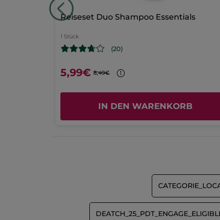
ein
Sterne
1
★
0
H
0
Reiseset Duo Shampoo Essentials
neues
Übersicht Bewertungen
Fenster
1 Stück
geöffnet.
(20)
5,99€
8,49€
RB
IN DEN WARENKORB
CATEGORIE_LOC
DEATCH_25_PDT_ENGAGE_ELIGIB