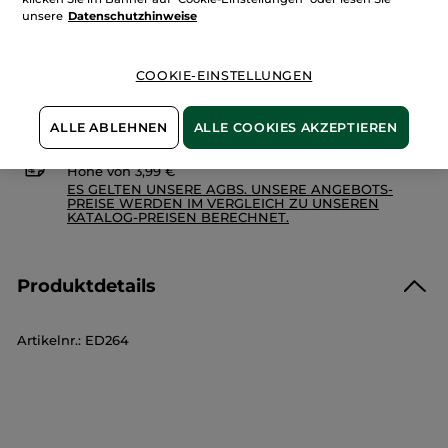
unsere
Datenschutzhinweise
COOKIE-EINSTELLUNGEN
Zahlung per
Rechnung mit Klarna
u.a.
100 % zufrieden oder Geld zurück
ALLE ABLEHNEN
ALLE COOKIES AKZEPTIEREN
Preisangaben inkl. MwSt. und zzgl. Versandkosten in
Höhe von 3,99 €
ES GELTEN UNSERE AGBS. UNSERE ANGEBOTS-
PREISE WERDEN IM VERGLEICH ZU UNSEREN
KATALOG-PREISEN BERECHNET.
Produktdetails
Artikelnr.: ED264