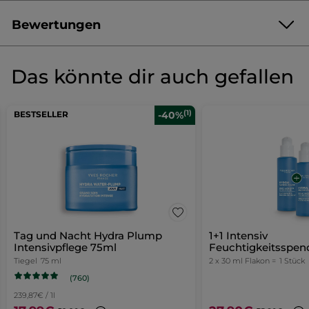
Bewertungen
Produkt als Erste/r bewerten
Kein
Beurteilungswert
★★★★★
★★★★★
Das könnte dir auch gefallen
Kein
Beurteilungswert
für
BEWERTUNG VERFASSEN
(1)
BESTSELLER
-40%
Tag und Nacht Hydra Plump
1+1 Intensiv
Intensivpflege 75ml
Feuchtigkeitsspe
Tiegel
75 ml
2 x 30 ml Flakon =
1 Stück
(760)
239,87€ / 1l