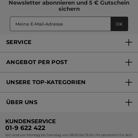
Newsletter
abonnieren und
5 € Gutschein
sichern
OK
SERVICE
FAQs und Kontakt
ANGEBOT PER POST
Mein Konto
Versandhandel Sendung verfolgen
Online Beauty Beratung
UNSERE TOP-KATEGORIEN
Versandhandel Preisliste
Online Preisliste
Aktuelle Angebote
ÜBER UNS
Black Friday Yves Rocher
Unsere Marke
Weihnachtskollektion
KUNDENSERVICE
Umweltstiftung YR
Geschenkideen Yves Rocher
01-9 622 422
Wir sind von Montag bis Samstag von 08.00 bis 19.00 Uhr persönlich für dich
Affiliate Programm
Kollektion Monoi Yves Rocher