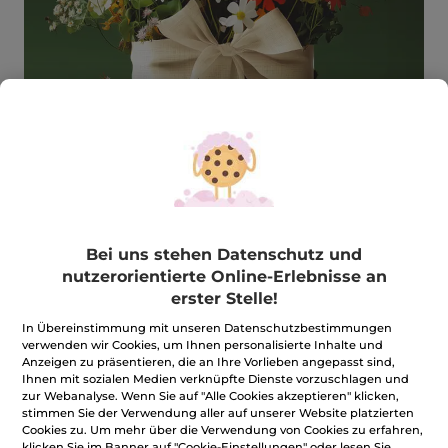
GRATIS Überraschung im Wert von
Bei uns stehen Datenschutz und
26,90 €
nutzerorientierte Online-Erlebnisse an
erster Stelle!
★★★★★
★★★★★
BEWERTUNG VERFASSEN
Kein
In Übereinstimmung mit unseren Datenschutzbestimmungen
Beurteilungswert
verwenden wir Cookies, um Ihnen personalisierte Inhalte und
für
Menge
Anzeigen zu präsentieren, die an Ihre Vorlieben angepasst sind,
Ihnen mit sozialen Medien verknüpfte Dienste vorzuschlagen und
zur Webanalyse. Wenn Sie auf "Alle Cookies akzeptieren" klicken,
stimmen Sie der Verwendung aller auf unserer Website platzierten
MOMENTAN NICHT VERFÜGBAR
Cookies zu. Um mehr über die Verwendung von Cookies zu erfahren,
klicken Sie im Banner auf "Cookie-Einstellungen" oder lesen Sie