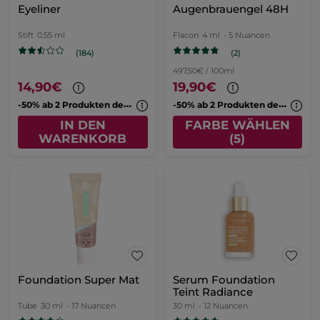
Eyeliner
Augenbrauengel 48H
Stift
0.55 ml
Flacon
4 ml
- 5 Nuancen
(2)
(184)
497,50€ / 100ml
14,90€
19,90€
-
50% ab 2 Produkten deiner Wahl
-
50% ab 2 Produkten deiner Wahl
IN DEN
FARBE WÄHLEN
WARENKORB
(5)
Foundation Super Mat
Serum Foundation
Teint Radiance
Tube
30 ml
- 17 Nuancen
30 ml
- 12 Nuancen