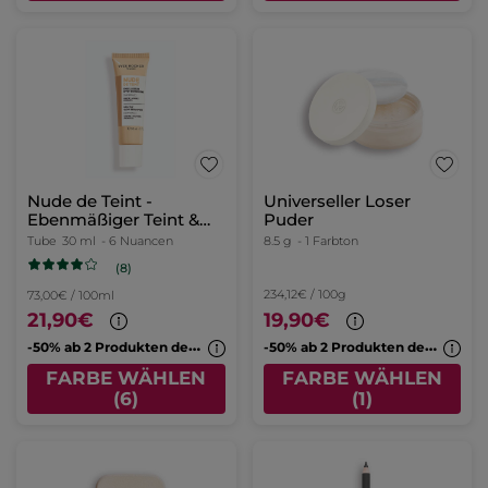
Nude de Teint -
Universeller Loser
Ebenmäßiger Teint &
Puder
Glow
Tube
30 ml
- 6 Nuancen
8.5 g
- 1 Farbton
(8)
234,12€ / 100g
73,00€ / 100ml
21,90€
19,90€
-
50% ab 2 Produkten deiner Wahl
-
50% ab 2 Produkten deiner Wahl
FARBE WÄHLEN
FARBE WÄHLEN
(6)
(1)