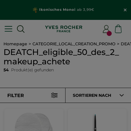
Wähle dein
Geschenk
mit deiner Bestellung
ab 20€*
Homepage
CATEGORIE_LOCAL_CREATION_PROMO
DEAT
DEATCH_eligible_50_des_2_
makeup_achete
54
Produkt(e) gefunden
FILTER
SORTIEREN NACH