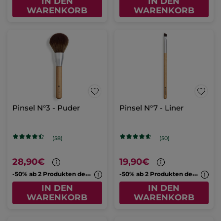
IN DEN
IN DEN
WARENKORB
WARENKORB
Pinsel N°3 - Puder
Pinsel N°7 - Liner
(58)
(50)
28,90€
19,90€
-
50% ab 2 Produkten deiner Wahl
-
50% ab 2 Produkten deiner Wahl
IN DEN
IN DEN
WARENKORB
WARENKORB