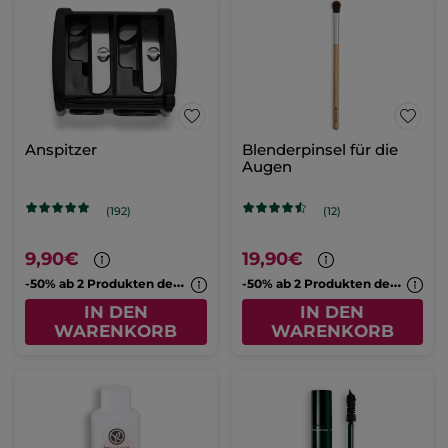
Anspitzer
Blenderpinsel für die
Augen
(192)
(12)
9,90€
19,90€
-
50% ab 2 Produkten deiner Wahl
-
50% ab 2 Produkten deiner Wahl
IN DEN
IN DEN
WARENKORB
WARENKORB