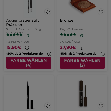
Augenbrauenstift
Bronzer
Präzision
Stift mit Bürstchen
0.09 g
10 g
- 2 Nuancen
- 4 Nuancen
(1)
(1)
17.666,67€ / 100g
279,00€ / 100g
15,90€
27,90€
-
50% ab 2 Produkten deiner Wahl
-
50% ab 2 Produkten deiner Wahl
FARBE WÄHLEN
FARBE WÄHLEN
(4)
(2)