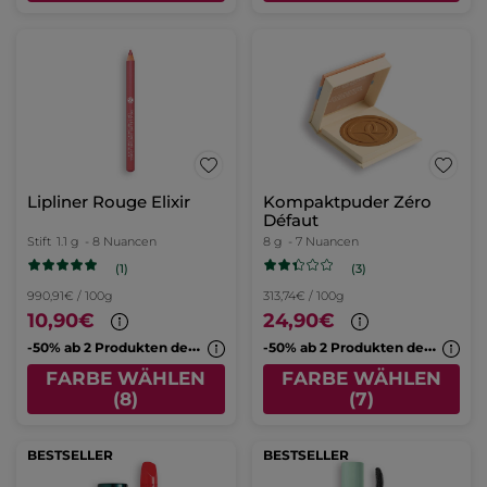
Lipliner Rouge Elixir
Kompaktpuder Zéro
Défaut
Stift
1.1 g
- 8 Nuancen
8 g
- 7 Nuancen
(1)
(3)
990,91€ / 100g
313,74€ / 100g
10,90€
24,90€
-
50% ab 2 Produkten deiner Wahl
-
50% ab 2 Produkten deiner Wahl
FARBE WÄHLEN
FARBE WÄHLEN
(8)
(7)
BESTSELLER
BESTSELLER