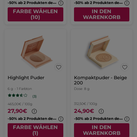
-
50% ab 2 Produkten deiner Wahl
-
50% ab 2 Produkten deiner Wahl
FARBE WÄHLEN
IN DEN
(10)
WARENKORB
Highlight Puder
Kompaktpuder - Beige
200
6 g
- 1 Farbton
Dose
8 g
(3)
312,50€ / 100g
465,00€ / 100g
27,90€
24,90€
-
50% ab 2 Produkten deiner Wahl
-
50% ab 2 Produkten deiner Wahl
FARBE WÄHLEN
IN DEN
(1)
WARENKORB