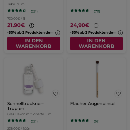
Tube
30 ml
(251)
(70)
730,00€ / 1l
21,90€
24,90€
-
50% ab 2 Produkten deiner Wahl
-
50% ab 2 Produkten deiner Wahl
IN DEN
IN DEN
WARENKORB
WARENKORB
Schnelltrockner-
Flacher Augenpinsel
Tropfen
Glas Flakon mit Pipette
5 ml
(221)
(52)
238,00€ / 100ml