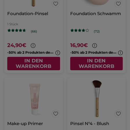
Foundation-Pinsel
Foundation Schwamm
1 Stück
(66)
(72)
24,90€
16,90€
-
50% ab 2 Produkten deiner Wahl
-
50% ab 2 Produkten deiner Wahl
IN DEN
IN DEN
WARENKORB
WARENKORB
Make-up Primer
Pinsel N°4 - Blush