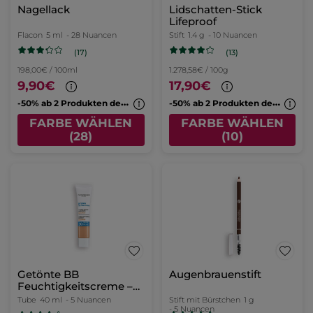
Nagellack
Lidschatten-Stick
Lifeproof
Flacon
5 ml
- 28 Nuancen
Stift
1.4 g
- 10 Nuancen
(17)
(13)
198,00€ / 100ml
1.278,58€ / 100g
9,90€
17,90€
-
50% ab 2 Produkten deiner Wahl
-
50% ab 2 Produkten deiner Wahl
FARBE WÄHLEN
FARBE WÄHLEN
(28)
(10)
Getönte BB
Augenbrauenstift
Feuchtigkeitscreme –
Medium Hell
Tube
40 ml
- 5 Nuancen
Stift mit Bürstchen
1 g
- 5 Nuancen