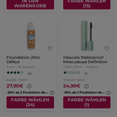
IN DEN
FARBE WÄHLEN
WARENKORB
(15)
Foundation Zéro
Mascara Waterproof
Défaut
Miraculeuse Definition
30 ml
- 24 Nuancen
Flakon
7.8 ml
- 1 Farbton
(4)
(1)
93,00€ / 100ml
319,24€ / 100ml
27,90€
24,90€
-
50% ab 2 Produkten deiner Wahl
-
50% ab 2 Produkten deiner Wahl
FARBE WÄHLEN
FARBE WÄHLEN
(24)
(1)