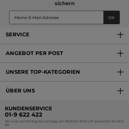
sichern
OK
SERVICE
FAQs und Kontakt
ANGEBOT PER POST
Mein Konto
Versandhandel Sendung verfolgen
Online Beauty Beratung
UNSERE TOP-KATEGORIEN
Versandhandel Preisliste
Online Preisliste
Aktuelle Angebote
ÜBER UNS
Black Friday Yves Rocher
Unsere Marke
Weihnachtskollektion
KUNDENSERVICE
Umweltstiftung YR
Geschenkideen Yves Rocher
01-9 622 422
Wir sind von Montag bis Samstag von 08.00 bis 19.00 Uhr persönlich für dich
Affiliate Programm
Kollektion Monoi Yves Rocher
da!