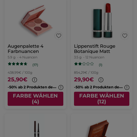
Augenpalette 4
Lippenstift Rouge
Farbnuancen
Botanique Matt
5.9 g
- 4 Nuancen
3.5 g
- 12 Nuancen
(17)
(1)
438,99€ / 100g
854,29€ / 100g
25,90€
29,90€
-
50% ab 2 Produkten deiner Wahl
-
50% ab 2 Produkten deiner Wahl
FARBE WÄHLEN
FARBE WÄHLEN
(4)
(12)