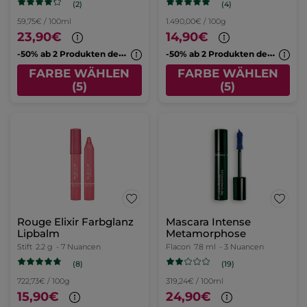
(2)
(4)
59,75€ / 100ml
1.490,00€ / 100g
23,90€
14,90€
-
50% ab 2 Produkten deiner Wahl
-
50% ab 2 Produkten deiner Wahl
FARBE WÄHLEN
FARBE WÄHLEN
(5)
(5)
Rouge Elixir Farbglanz
Mascara Intense
Lipbalm
Metamorphose
Stift
2.2 g
- 7 Nuancen
Flacon
7.8 ml
- 3 Nuancen
(8)
(19)
722,73€ / 100g
319,24€ / 100ml
15,90€
24,90€