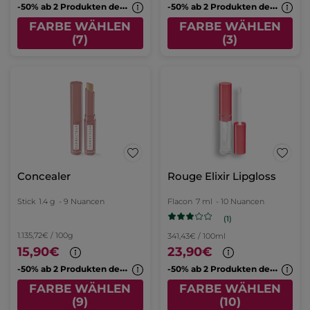
-
50% ab 2 Produkten deiner Wahl
-
50% ab 2 Produkten deiner Wahl
FARBE WÄHLEN
FARBE WÄHLEN
(7)
(3)
Concealer
Rouge Elixir Lipgloss
Stick
1.4 g
- 9 Nuancen
Flacon
7 ml
- 10 Nuancen
(1)
1.135,72€ / 100g
341,43€ / 100ml
15,90€
23,90€
-
50% ab 2 Produkten deiner Wahl
-
50% ab 2 Produkten deiner Wahl
FARBE WÄHLEN
FARBE WÄHLEN
(9)
(10)