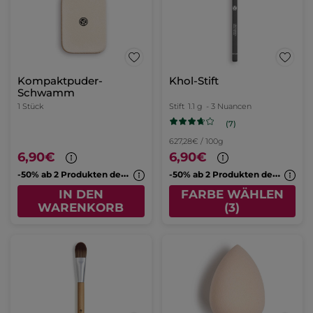
Kompaktpuder-
Khol-Stift
Schwamm
1 Stück
Stift
1.1 g
- 3 Nuancen
(7)
627,28€ / 100g
6,90€
6,90€
-
50% ab 2 Produkten deiner Wahl
-
50% ab 2 Produkten deiner Wahl
IN DEN
FARBE WÄHLEN
WARENKORB
(3)