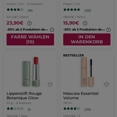
Flacon
7 ml
- 10 Nuancen
Flakon
5 ml
(16)
(232)
341,43€ / 100ml
318,00€ / 100ml
23,90€
15,90€
-
50% ab 2 Produkten deiner Wahl
-
50% ab 2 Produkten deiner Wahl
FARBE WÄHLEN
IN DEN
(10)
WARENKORB
BESTSELLER
Lippenstift Rouge
Mascara Essentiel
Botanique Glow
Volume
3.5 g
- 6 Nuancen
7.8 ml
(1)
(219)
740,00€ / 100g
2.551,29€ / 1l