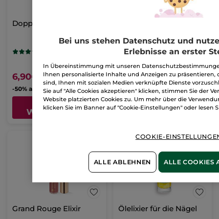
Doppelpack Nagelfeilen
Blush Kompaktpuder
Bei uns stehen Datenschutz und nutzer
Dose
3.2 g
- 6 Nuancen
Erlebnisse an erster Ste
(5)
(168)
496,88€ / 100g
In Übereinstimmung mit unseren Datenschutzbestimmungen
Ihnen personalisierte Inhalte und Anzeigen zu präsentieren, 
6,90€
15,90€
sind, Ihnen mit sozialen Medien verknüpfte Dienste vorzus
-
50% ab 2 Produkten deiner Wahl
-
50% ab 2 Produkten deiner Wahl
Sie auf "Alle Cookies akzeptieren" klicken, stimmen Sie der V
Website platzierten Cookies zu. Um mehr über die Verwendun
IN DEN
FARBE WÄHLEN
klicken Sie im Banner auf "Cookie-Einstellungen" oder lesen S
WARENKORB
(6)
COOKIE-EINSTELLUNGE
ALLE ABLEHNEN
ALLE COOKIES 
Grand Rouge Elixir
Ölelixier für die Nägel