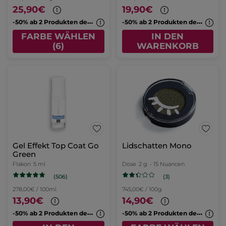
25,90€
19,90€
-
50% ab 2 Produkten deiner Wahl
-
50% ab 2 Produkten deiner Wahl
FARBE WÄHLEN
IN DEN
(6)
WARENKORB
Gel Effekt Top Coat Go
Lidschatten Mono
Green
Flakon
5 ml
Dose
2 g
- 15 Nuancen
(506)
(3)
278,00€ / 100ml
745,00€ / 100g
13,90€
14,90€
-
50% ab 2 Produkten deiner Wahl
-
50% ab 2 Produkten deiner Wahl