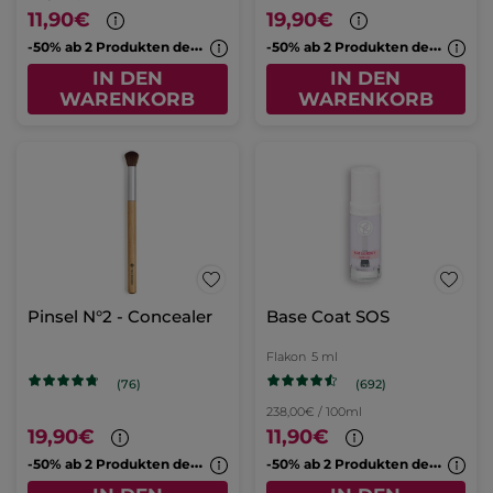
11,90€
19,90€
-
50% ab 2 Produkten deiner Wahl
-
50% ab 2 Produkten deiner Wahl
IN DEN
IN DEN
WARENKORB
WARENKORB
Pinsel N°2 - Concealer
Base Coat SOS
Flakon
5 ml
(692)
(76)
238,00€ / 100ml
19,90€
11,90€
-
50% ab 2 Produkten deiner Wahl
-
50% ab 2 Produkten deiner Wahl