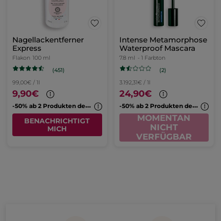
Nagellackentferner
Intense Metamorphose
Express
Waterproof Mascara
Flakon
100 ml
7.8 ml
- 1 Farbton
(451)
(2)
99,00€ / 1l
3.192,31€ / 1l
9,90€
24,90€
-
50% ab 2 Produkten deiner Wahl
-
50% ab 2 Produkten deiner Wahl
MOMENTAN
BENACHRICHTIGT
NICHT
MICH
VERFÜGBAR