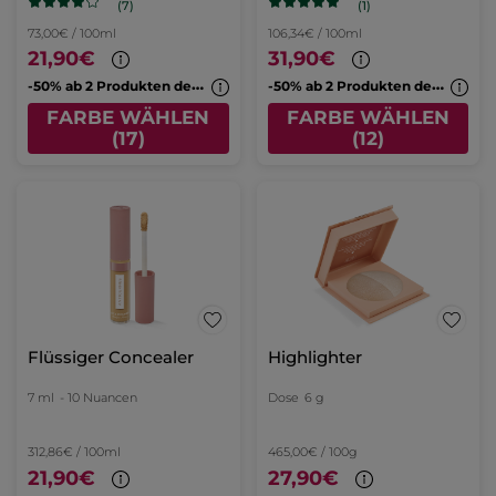
(7)
(1)
73,00€ / 100ml
106,34€ / 100ml
21,90€
31,90€
-
50% ab 2 Produkten deiner Wahl
-
50% ab 2 Produkten deiner Wahl
FARBE WÄHLEN
FARBE WÄHLEN
(17)
(12)
Flüssiger Concealer
Highlighter
7 ml
- 10 Nuancen
Dose
6 g
312,86€ / 100ml
465,00€ / 100g
21,90€
27,90€