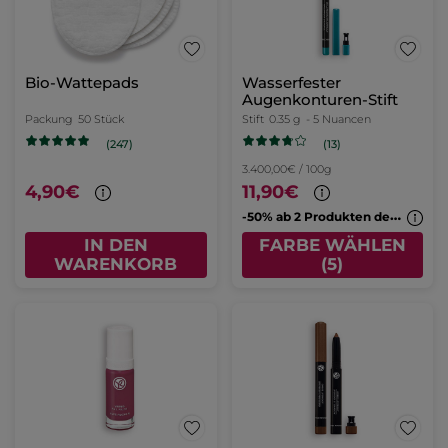
Bio-Wattepads
Wasserfester
Augenkonturen-Stift
Packung
50 Stück
Stift
0.35 g
- 5 Nuancen
(13)
(247)
3.400,00€ / 100g
4,90€
11,90€
-
50% ab 2 Produkten deiner Wahl
IN DEN
FARBE WÄHLEN
WARENKORB
(5)