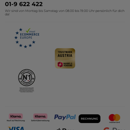
Umweltstiftung YR
Geschenkideen Yves Rocher
01-9 622 422
Wir sind von Montag bis Samstag von 08.00 bis 19.00 Uhr persönlich für dich
Affiliate Programm
Kollektion Monoi Yves Rocher
da!
Karriere