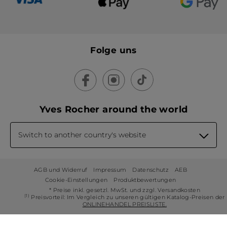
Folge uns
Yves Rocher around the world
Switch to another country's website
AGB und Widerruf
Impressum
Datenschutz
AEB
Cookie-Einstellungen
Produktbewertungen
* Preise inkl. gesetzl. MwSt. und zzgl. Versandkosten
(1)
Preisvorteil: Im Vergleich zu unseren gültigen Katalog-Preisen der
ONLINEHANDEL PREISLISTE.