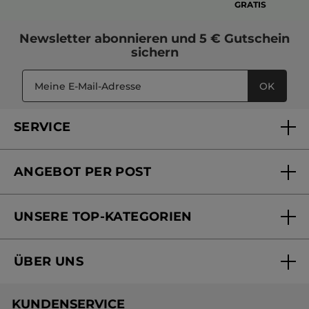
GRATIS
Newsletter
abonnieren und
5 € Gutschein
sichern
OK
SERVICE
FAQs und Kontakt
ANGEBOT PER POST
Mein Konto
Versandhandel Sendung verfolgen
Online Beauty Beratung
UNSERE TOP-KATEGORIEN
Versandhandel Preisliste
Online Preisliste
Aktuelle Angebote
ÜBER UNS
Black Friday Yves Rocher
Unsere Marke
Weihnachtskollektion
KUNDENSERVICE