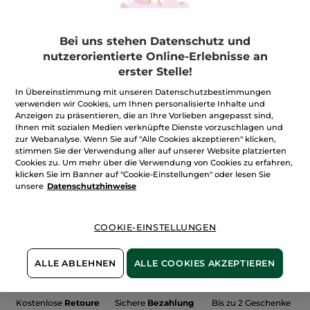
Bei uns stehen Datenschutz und
nutzerorientierte Online-Erlebnisse an
erster Stelle!
100%
unserer Aktivstoffe
Wir bewirtschaften
sind
pflanzlich
unsere Felder
In Übereinstimmung mit unseren Datenschutzbestimmungen
biologisch
verwenden wir Cookies, um Ihnen personalisierte Inhalte und
Anzeigen zu präsentieren, die an Ihre Vorlieben angepasst sind,
Ihnen mit sozialen Medien verknüpfte Dienste vorzuschlagen und
zur Webanalyse. Wenn Sie auf "Alle Cookies akzeptieren" klicken,
stimmen Sie der Verwendung aller auf unserer Website platzierten
Mehr entdecken
Cookies zu. Um mehr über die Verwendung von Cookies zu erfahren,
klicken Sie im Banner auf "Cookie-Einstellungen" oder lesen Sie
unsere
Datenschutzhinweise
WEIHNACHTS-COLLECTION 2015
COOKIE-EINSTELLUNGEN
ALLE ABLEHNEN
ALLE COOKIES AKZEPTIEREN
Kostenlose
Retoure
Sichere
Bezahlung
Bis zu 2 Geschenke