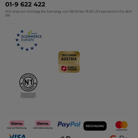
Umweltstiftung YR
Geschenkideen Yves Rocher
01-9 622 422
Wir sind von Montag bis Samstag von 08.00 bis 19.00 Uhr persönlich für dich
Affiliate Programm
Kollektion Monoi Yves Rocher
da!
Karriere