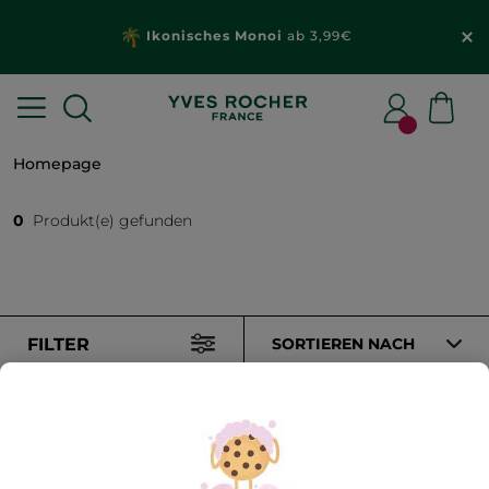
Ikonisches Monoi
ab 3,99€
Homepage
0
Produkt(e) gefunden
FILTER
SORTIEREN NACH