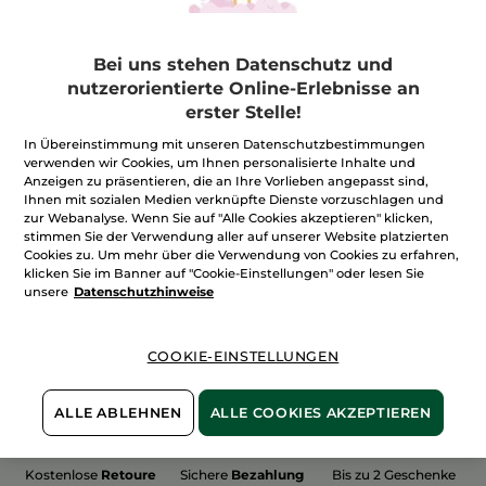
Bei uns stehen Datenschutz und
nutzerorientierte Online-Erlebnisse an
erster Stelle!
100%
unserer Aktivstoffe
Wir bewirtschaften
sind
pflanzlich
unsere Felder
In Übereinstimmung mit unseren Datenschutzbestimmungen
biologisch
verwenden wir Cookies, um Ihnen personalisierte Inhalte und
Anzeigen zu präsentieren, die an Ihre Vorlieben angepasst sind,
Ihnen mit sozialen Medien verknüpfte Dienste vorzuschlagen und
zur Webanalyse. Wenn Sie auf "Alle Cookies akzeptieren" klicken,
stimmen Sie der Verwendung aller auf unserer Website platzierten
Mehr entdecken
Cookies zu. Um mehr über die Verwendung von Cookies zu erfahren,
klicken Sie im Banner auf "Cookie-Einstellungen" oder lesen Sie
unsere
Datenschutzhinweise
WEIHNACHTS-COLLECTION 2015
COOKIE-EINSTELLUNGEN
ALLE ABLEHNEN
ALLE COOKIES AKZEPTIEREN
Kostenlose
Retoure
Sichere
Bezahlung
Bis zu 2 Geschenke