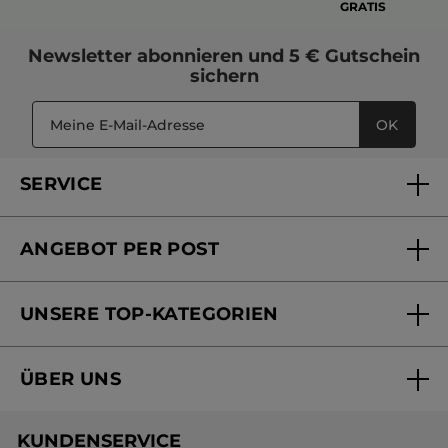
GRATIS
Newsletter
abonnieren und
5 € Gutschein
sichern
OK
SERVICE
FAQs und Kontakt
ANGEBOT PER POST
Mein Konto
Versandhandel Sendung verfolgen
Online Beauty Beratung
UNSERE TOP-KATEGORIEN
Versandhandel Preisliste
Online Preisliste
Aktuelle Angebote
ÜBER UNS
Black Friday Yves Rocher
Unsere Marke
Weihnachtskollektion
KUNDENSERVICE