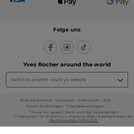
Folge uns
Yves Rocher around the world
Switch to another country's website
AGB und Widerruf
Impressum
Datenschutz
AEB
Cookie-Einstellungen
Produktbewertungen
* Preise inkl. gesetzl. MwSt. und zzgl. Versandkosten
(1)
Preisvorteil: Im Vergleich zu unseren gültigen Katalog-Preisen der
ONLINEHANDEL PREISLISTE.