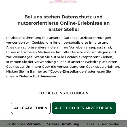
Bei uns stehen Datenschutz und
nutzerorientierte Online-Erlebnisse an
erster Stelle!
100%
unserer Aktivstoffe
Wir bewirtschaften
sind
pflanzlich
unsere Felder
In Übereinstimmung mit unseren Datenschutzbestimmungen
biologisch
verwenden wir Cookies, um Ihnen personalisierte Inhalte und
Anzeigen zu präsentieren, die an Ihre Vorlieben angepasst sind,
Ihnen mit sozialen Medien verknüpfte Dienste vorzuschlagen und
zur Webanalyse. Wenn Sie auf "Alle Cookies akzeptieren" klicken,
stimmen Sie der Verwendung aller auf unserer Website platzierten
Mehr entdecken
Cookies zu. Um mehr über die Verwendung von Cookies zu erfahren,
klicken Sie im Banner auf "Cookie-Einstellungen" oder lesen Sie
unsere
Datenschutzhinweise
WEIHNACHTS-COLLECTION 2015
COOKIE-EINSTELLUNGEN
ALLE ABLEHNEN
ALLE COOKIES AKZEPTIEREN
Kostenlose
Retoure
Sichere
Bezahlung
Bis zu 2 Geschenke