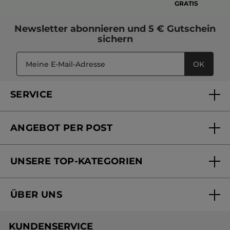
GRATIS
Newsletter
abonnieren und
5 € Gutschein
sichern
OK
SERVICE
FAQs und Kontakt
ANGEBOT PER POST
Mein Konto
Versandhandel Sendung verfolgen
Online Beauty Beratung
UNSERE TOP-KATEGORIEN
Versandhandel Preisliste
Online Preisliste
Aktuelle Angebote
ÜBER UNS
Black Friday Yves Rocher
Unsere Marke
Weihnachtskollektion
KUNDENSERVICE