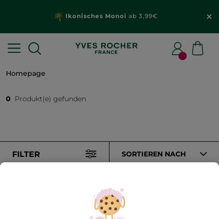
Ikonisches Monoi
ab 3,99€
Homepage
0
Produkt(e) gefunden
FILTER
SORTIEREN NACH