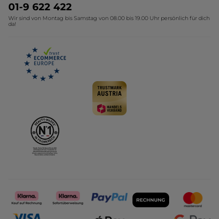
Umweltstiftung YR
Geschenkideen Yves Rocher
01-9 622 422
Wir sind von Montag bis Samstag von 08.00 bis 19.00 Uhr persönlich für dich
Affiliate Programm
Kollektion Monoi Yves Rocher
da!
Karriere