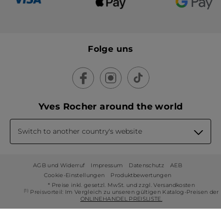
Folge uns
Yves Rocher around the world
Switch to another country's website
AGB und Widerruf
Impressum
Datenschutz
AEB
Cookie-Einstellungen
Produktbewertungen
* Preise inkl. gesetzl. MwSt. und zzgl. Versandkosten
(1)
Preisvorteil: Im Vergleich zu unseren gültigen Katalog-Preisen der
ONLINEHANDEL PREISLISTE.