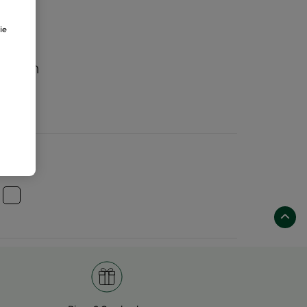
ie
aften