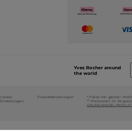
Yves Rocher around
the world
Cookie-
Produktbewertungen
* Preise inkl. gesetzl. MwS
(1)
Einstellungen
Preisvorteil: Im Verglei
ONLINEHANDEL PREISLIST