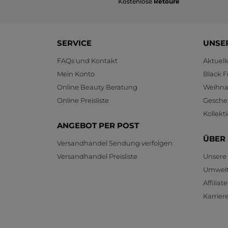
Kostenlose
Retoure
SERVICE
UNSE
FAQs und Kontakt
Aktuel
Mein Konto
Black F
Online Beauty Beratung
Weihnac
Online Preisliste
Gesche
Kollekt
ANGEBOT PER POST
ÜBER
Versandhandel Sendung verfolgen
Versandhandel Preisliste
Unsere
Umwelt
Affilia
Karrier