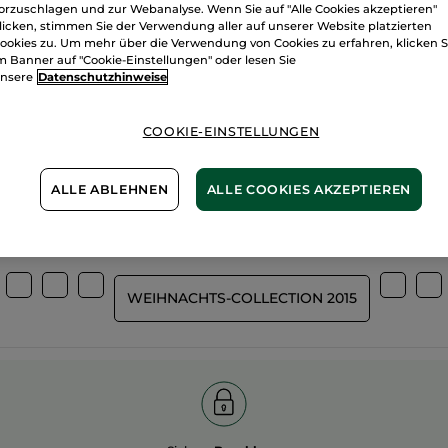
orzuschlagen und zur Webanalyse. Wenn Sie auf "Alle Cookies akzeptieren"
licken, stimmen Sie der Verwendung aller auf unserer Website platzierten
ookies zu. Um mehr über die Verwendung von Cookies zu erfahren, klicken S
m Banner auf "Cookie-Einstellungen" oder lesen Sie
nsere
Datenschutzhinweise
Wir bewirtsch
%
unserer Aktivstoffe
unsere Felder
pflanzlich
COOKIE-EINSTELLUNGEN
biologisch
ALLE ABLEHNEN
ALLE COOKIES AKZEPTIEREN
Mehr entdecken
WEIHNACHTS-COLLECTION 2015