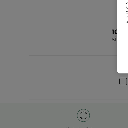
v
k
C
i
u
100
sind