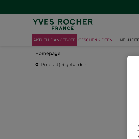
AKTUELLE ANGEBOTE
GESCHENKIDEEN
NEUHEIT
Homepage
0
Produkt(e) gefunden
I
C
I