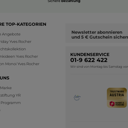
Sichere
Bezahlung
RE TOP-KATEGORIEN
Newsletter
abonnieren
le Angebote
und
5 € Gutschein
sicher
riday Yves Rocher
htskollektion
KUNDENSERVICE
nkideen Yves Rocher
01-9 622 422
ion Monoi Yves Rocher
Wir sind von Montag bis Samstag von 0
 UNS
 Marke
stiftung YR
te Programm
e