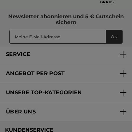
GRATIS
Newsletter
abonnieren und
5 € Gutschein
sichern
OK
SERVICE
FAQs und Kontakt
ANGEBOT PER POST
Mein Konto
Versandhandel Sendung verfolgen
Online Beauty Beratung
UNSERE TOP-KATEGORIEN
Versandhandel Preisliste
Online Preisliste
Aktuelle Angebote
ÜBER UNS
Black Friday Yves Rocher
Unsere Marke
Weihnachtskollektion
KUNDENSERVICE