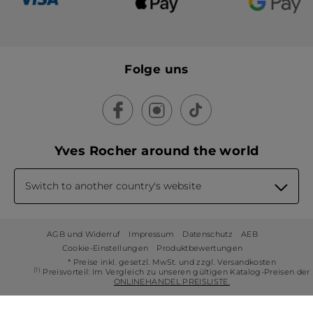
Folge uns
Yves Rocher around the world
Switch to another country's website
AGB und Widerruf
Impressum
Datenschutz
AEB
Cookie-Einstellungen
Produktbewertungen
* Preise inkl. gesetzl. MwSt. und zzgl. Versandkosten
(1)
Preisvorteil: Im Vergleich zu unseren gültigen Katalog-Preisen der
ONLINEHANDEL PREISLISTE.