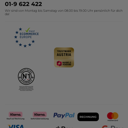
Umweltstiftung YR
Geschenkideen Yves Rocher
01-9 622 422
Wir sind von Montag bis Samstag von 08.00 bis 19.00 Uhr persönlich für dich
Affiliate Programm
Kollektion Monoi Yves Rocher
da!
Karriere