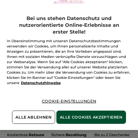
Bei uns stehen Datenschutz und
nutzerorientierte Online-Erlebnisse an
erster Stelle!
100%
unserer Aktivstoffe
Wir bewirtschaften
sind
pflanzlich
unsere Felder
In Übereinstimmung mit unseren Datenschutzbestimmungen
biologisch
verwenden wir Cookies, um Ihnen personalisierte Inhalte und
Anzeigen zu präsentieren, die an Ihre Vorlieben angepasst sind,
Ihnen mit sozialen Medien verknüpfte Dienste vorzuschlagen und
zur Webanalyse. Wenn Sie auf "Alle Cookies akzeptieren" klicken,
stimmen Sie der Verwendung aller auf unserer Website platzierten
Mehr entdecken
Cookies zu. Um mehr über die Verwendung von Cookies zu erfahren,
klicken Sie im Banner auf "Cookie-Einstellungen" oder lesen Sie
unsere
Datenschutzhinweise
WEIHNACHTS-COLLECTION 2015
COOKIE-EINSTELLUNGEN
ALLE ABLEHNEN
ALLE COOKIES AKZEPTIEREN
Kostenlose
Retoure
Sichere
Bezahlung
Bis zu 2 Geschenke