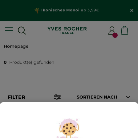
Ikonisches Monoi
ab 3,99€
Homepage
0
Produkt(e) gefunden
FILTER
SORTIEREN NACH