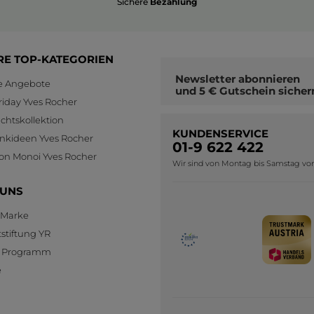
Sichere
Bezahlung
RE TOP-KATEGORIEN
Newsletter
abonnieren
le Angebote
und
5 € Gutschein
sicher
riday Yves Rocher
htskollektion
KUNDENSERVICE
nkideen Yves Rocher
01-9 622 422
ion Monoi Yves Rocher
Wir sind von Montag bis Samstag von 0
 UNS
 Marke
stiftung YR
te Programm
e