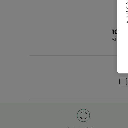
v
k
C
i
u
100
sind