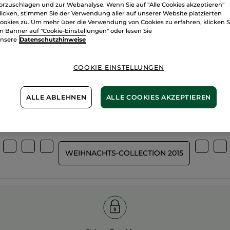
orzuschlagen und zur Webanalyse. Wenn Sie auf "Alle Cookies akzeptieren"
licken, stimmen Sie der Verwendung aller auf unserer Website platzierten
ookies zu. Um mehr über die Verwendung von Cookies zu erfahren, klicken S
m Banner auf "Cookie-Einstellungen" oder lesen Sie
nsere
Datenschutzhinweise
Wir bewirtsch
%
unserer Aktivstoffe
unsere Felder
pflanzlich
COOKIE-EINSTELLUNGEN
biologisch
ALLE ABLEHNEN
ALLE COOKIES AKZEPTIEREN
Mehr entdecken
WEIHNACHTS-COLLECTION 2015