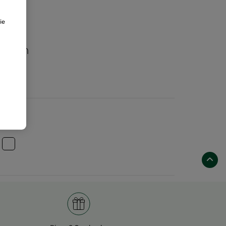
ie
aften