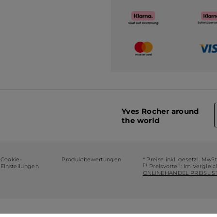
Yves Rocher around
the world
Cookie-
Produktbewertungen
* Preise inkl. gesetzl. MwS
(1)
Einstellungen
Preisvorteil: Im Verglei
ONLINEHANDEL PREISLIST