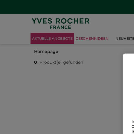
AKTUELLE ANGEBOTE
GESCHENKIDEEN
NEUHEIT
Homepage
0
Produkt(e) gefunden
I
C
I