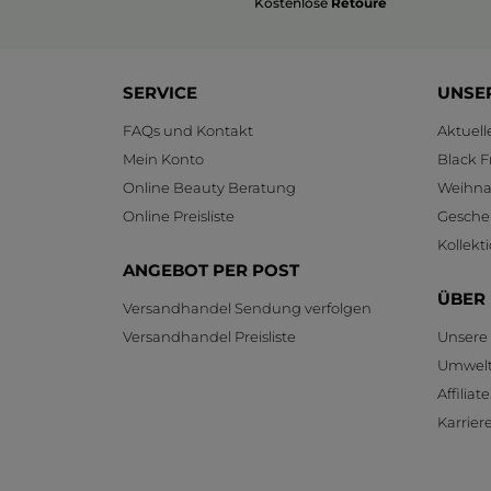
Kostenlose
Retoure
SERVICE
UNSE
FAQs und Kontakt
Aktuel
Mein Konto
Black F
Online Beauty Beratung
Weihnac
Online Preisliste
Gesche
Kollekt
ANGEBOT PER POST
ÜBER
Versandhandel Sendung verfolgen
Versandhandel Preisliste
Unsere
Umwelt
Affilia
Karrier