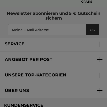
GRATIS
Newsletter
abonnieren und
5 € Gutschein
sichern
OK
SERVICE
FAQs und Kontakt
ANGEBOT PER POST
Mein Konto
Versandhandel Sendung verfolgen
Online Beauty Beratung
UNSERE TOP-KATEGORIEN
Versandhandel Preisliste
Online Preisliste
Aktuelle Angebote
ÜBER UNS
Black Friday Yves Rocher
Unsere Marke
Weihnachtskollektion
KUNDENSERVICE