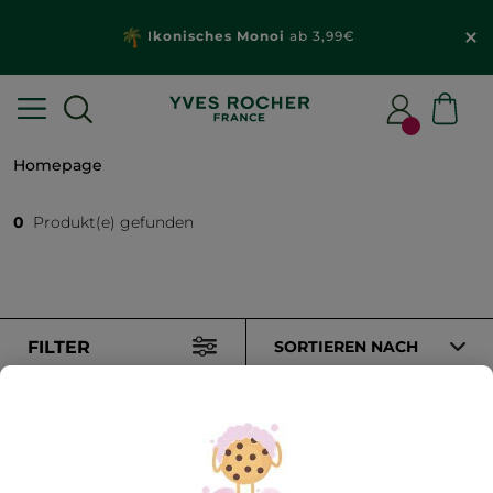
Ikonisches Monoi
ab 3,99€
Homepage
0
Produkt(e) gefunden
FILTER
SORTIEREN NACH