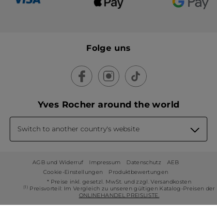
Folge uns
Yves Rocher around the world
Switch to another country's website
AGB und Widerruf
Impressum
Datenschutz
AEB
Cookie-Einstellungen
Produktbewertungen
* Preise inkl. gesetzl. MwSt. und zzgl. Versandkosten
(1)
Preisvorteil: Im Vergleich zu unseren gültigen Katalog-Preisen der
ONLINEHANDEL PREISLISTE.