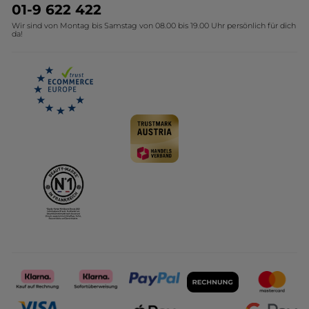
Umweltstiftung YR
Geschenkideen Yves Rocher
01-9 622 422
Wir sind von Montag bis Samstag von 08.00 bis 19.00 Uhr persönlich für dich
Affiliate Programm
Kollektion Monoi Yves Rocher
da!
Karriere