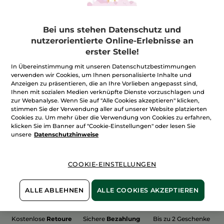
Bei uns stehen Datenschutz und
nutzerorientierte Online-Erlebnisse an
erster Stelle!
100%
unserer Aktivstoffe
Wir bewirtschaften
sind
pflanzlich
unsere Felder
In Übereinstimmung mit unseren Datenschutzbestimmungen
biologisch
verwenden wir Cookies, um Ihnen personalisierte Inhalte und
Anzeigen zu präsentieren, die an Ihre Vorlieben angepasst sind,
Ihnen mit sozialen Medien verknüpfte Dienste vorzuschlagen und
zur Webanalyse. Wenn Sie auf "Alle Cookies akzeptieren" klicken,
stimmen Sie der Verwendung aller auf unserer Website platzierten
Mehr entdecken
Cookies zu. Um mehr über die Verwendung von Cookies zu erfahren,
klicken Sie im Banner auf "Cookie-Einstellungen" oder lesen Sie
unsere
Datenschutzhinweise
WEIHNACHTS-COLLECTION 2015
COOKIE-EINSTELLUNGEN
ALLE ABLEHNEN
ALLE COOKIES AKZEPTIEREN
Kostenlose
Retoure
Sichere
Bezahlung
Bis zu 2 Geschenke