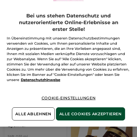
Glow Ritual -
Kompaktpuder - Beige
Ausstrahlung & UV-
200
Bei uns stehen Datenschutz und
Schutz
1 Stück
Dose
8 g
nutzerorientierte Online-Erlebnisse an
(8)
erster Stelle!
312,50€ / 100g
In Übereinstimmung mit unseren Datenschutzbestimmungen
42,99€
24,90€
84,80€
verwenden wir Cookies, um Ihnen personalisierte Inhalte und
Anzeigen zu präsentieren, die an Ihre Vorlieben angepasst sind,
-
50% ab 2 Produkten deiner Wahl
Ihnen mit sozialen Medien verknüpfte Dienste vorzuschlagen und
IN DEN
BENACHRICHTIGT
zur Webanalyse. Wenn Sie auf "Alle Cookies akzeptieren" klicken,
MICH
WARENKORB
stimmen Sie der Verwendung aller auf unserer Website platzierten
Cookies zu. Um mehr über die Verwendung von Cookies zu erfahren,
klicken Sie im Banner auf "Cookie-Einstellungen" oder lesen Sie
unsere
Datenschutzhinweise
COOKIE-EINSTELLUNGEN
ALLE ABLEHNEN
ALLE COOKIES AKZEPTIEREN
Eyeliner
Stift
0.55 ml