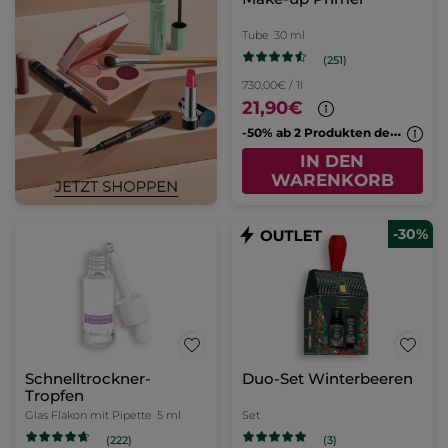
Tube
30 ml
(251)
730,00€ / 1l
21,90€
-
50% ab 2 Produkten deiner Wahl
IN DEN
WARENKORB
-30%
Schnelltrockner-
Duo-Set Winterbeeren
Tropfen
Glas Flakon mit Pipette
5 ml
Set
(222)
(3)