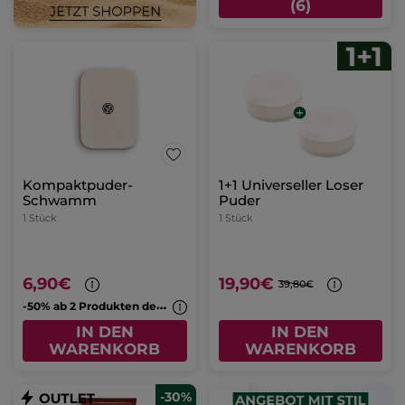
(6)
Kompaktpuder-
1+1 Universeller Loser
Schwamm
Puder
1 Stück
1 Stück
6,90€
19,90€
39,80€
-
50% ab 2 Produkten deiner Wahl
IN DEN
IN DEN
WARENKORB
WARENKORB
-30%