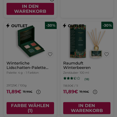
IN DEN
WARENKORB
-30%
-30%
Winterliche
Raumduft
Lidschatten-Palette
Winterbeeren
Blick – Limited Edition
Palette
4 g
- 1 Farbton
Zerstäuber
100 ml
(18)
297,25€ / 100g
118,90€ / 1l
11,89€
11,89€
16,99€
16,99€
FARBE WÄHLEN
IN DEN
(1)
WARENKORB