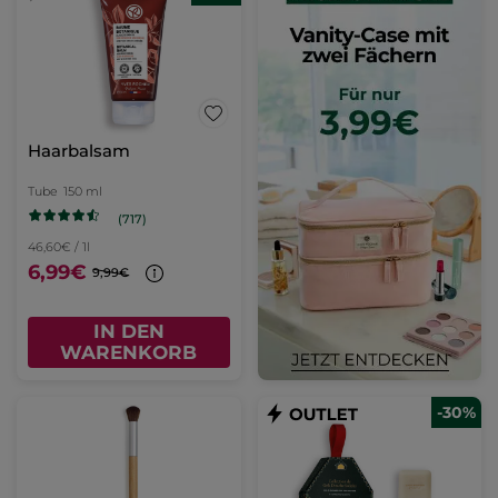
Haarbalsam
Tube
150 ml
(717)
46,60€ / 1l
6,99€
9,99€
IN DEN
WARENKORB
-30%