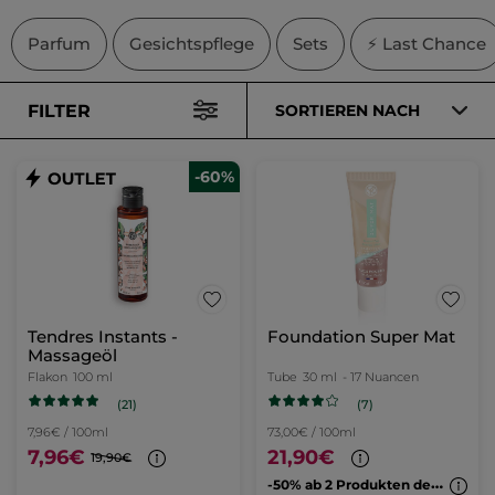
Parfum
Gesichtspflege
Sets
⚡ Last Chance
FILTER
SORTIEREN NACH
-60%
Tendres Instants -
Foundation Super Mat
Massageöl
Flakon
100 ml
Tube
30 ml
- 17 Nuancen
(21)
(7)
7,96€ / 100ml
73,00€ / 100ml
7,96€
21,90€
19,90€
-
50% ab 2 Produkten deiner Wahl