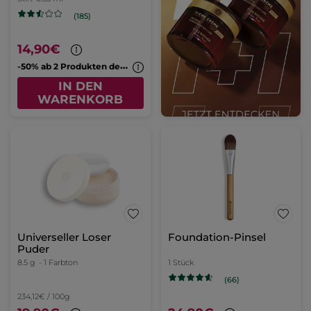
(185)
14,90€
-
50% ab 2 Produkten deiner Wahl
IN DEN
WARENKORB
Universeller Loser
Foundation-Pinsel
Puder
8.5 g
- 1 Farbton
1 Stück
(66)
234,12€ / 100g