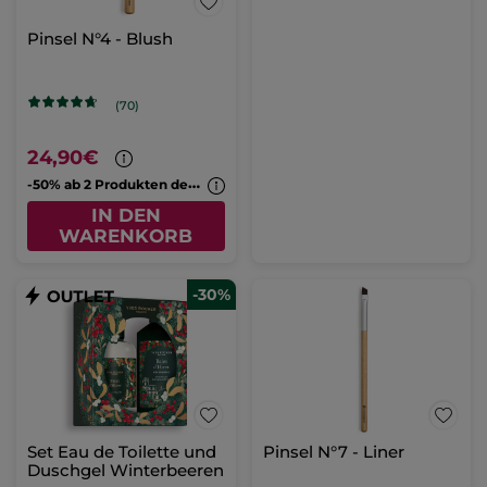
Pinsel N°4 - Blush
(70)
24,90€
-
50% ab 2 Produkten deiner Wahl
IN DEN
WARENKORB
-30%
Set Eau de Toilette und
Pinsel N°7 - Liner
Duschgel Winterbeeren