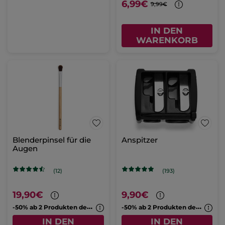
6,99€
9,99€
IN DEN
WARENKORB
Blenderpinsel für die
Anspitzer
Augen
(12)
(193)
19,90€
9,90€
-
50% ab 2 Produkten deiner Wahl
-
50% ab 2 Produkten deiner Wahl
IN DEN
IN DEN