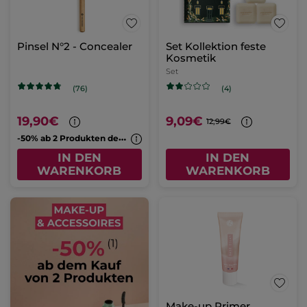
Pinsel N°2 - Concealer
Set Kollektion feste
Kosmetik
Set
(76)
(4)
19,90€
9,09€
12,99€
-
50% ab 2 Produkten deiner Wahl
IN DEN
IN DEN
WARENKORB
WARENKORB
Make-up Primer