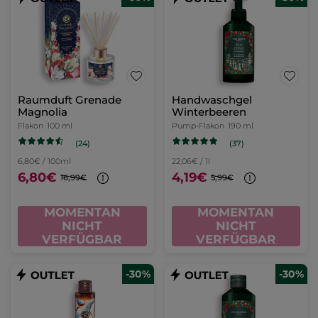
Raumduft Grenade
Handwaschgel
Magnolia
Winterbeeren
Flakon
100 ml
Pump-Flakon
190 ml
(24)
(37)
6,80€ / 100ml
22,06€ / 1l
6,80€
4,19€
16,99€
5,99€
MOMENTAN
MOMENTAN
NICHT
NICHT
VERFÜGBAR
VERFÜGBAR
-30%
-30%