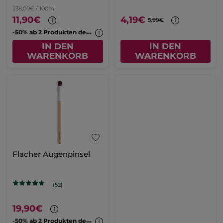
238,00€ / 100ml
11,90€
4,19€
5,99€
-
50% ab 2 Produkten deiner Wahl
IN DEN
IN DEN
WARENKORB
WARENKORB
Flacher Augenpinsel
(52)
19,90€
-
50% ab 2 Produkten deiner Wahl