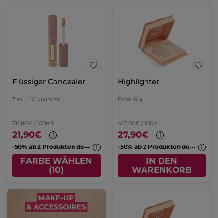
Flüssiger Concealer
Highlighter
7 ml
- 10 Nuancen
Dose
6 g
312,86€ / 100ml
465,00€ / 100g
21,90€
27,90€
-
50% ab 2 Produkten deiner Wahl
-
50% ab 2 Produkten deiner Wahl
FARBE WÄHLEN
IN DEN
(10)
WARENKORB