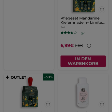
Pflegeset Mandarine
Kiefernnadeln– Limited
Edition
Set
(14)
6,99€
9,99€
IN DEN
WARENKORB
-30%