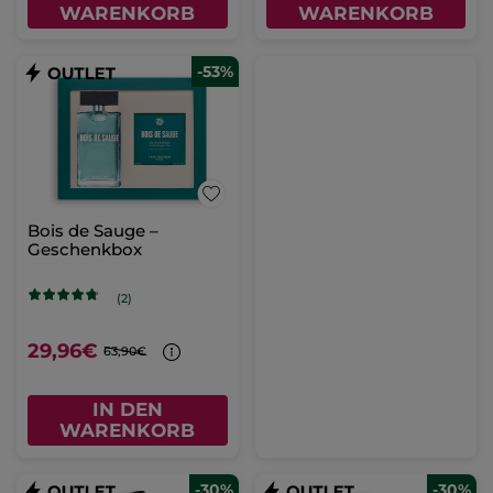
WARENKORB
WARENKORB
-53%
Bois de Sauge –
Geschenkbox
(2)
29,96€
63,90€
IN DEN
WARENKORB
-30%
-30%