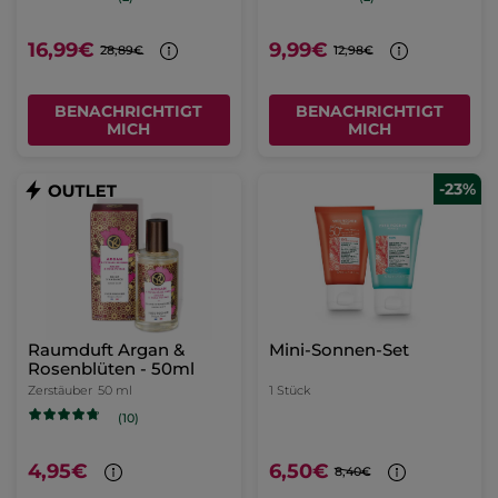
16,99€
9,99€
28,89€
12,98€
BENACHRICHTIGT
BENACHRICHTIGT
MICH
MICH
-23%
Raumduft Argan &
Mini-Sonnen-Set
Rosenblüten - 50ml
Zerstäuber
50 ml
1 Stück
(10)
4,95€
6,50€
8,40€