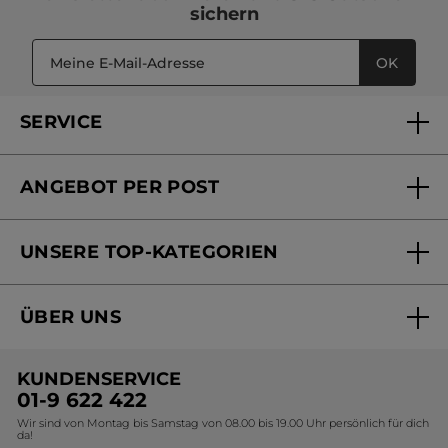
sichern
OK
SERVICE
FAQs und Kontakt
ANGEBOT PER POST
Mein Konto
Versandhandel Sendung verfolgen
Online Beauty Beratung
UNSERE TOP-KATEGORIEN
Versandhandel Preisliste
Online Preisliste
Aktuelle Angebote
ÜBER UNS
Black Friday Yves Rocher
Unsere Marke
Weihnachtskollektion
KUNDENSERVICE
Umweltstiftung YR
Geschenkideen Yves Rocher
01-9 622 422
Wir sind von Montag bis Samstag von 08.00 bis 19.00 Uhr persönlich für dich
Affiliate Programm
Kollektion Monoi Yves Rocher
da!