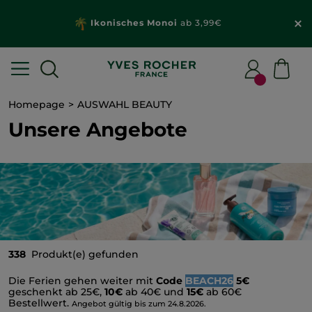
Wähle dein
Geschenk
mit deiner Bestellung
ab 20€*
Homepage
AUSWAHL BEAUTY
Unsere Angebote
338
Produkt(e) gefunden
Die Ferien gehen weiter mit
Code
BEACH26
5€
geschenkt ab 25€,
10€
ab 40€ und
15€
ab 60€
Bestellwert.
Angebot gültig bis zum 24.8.2026.