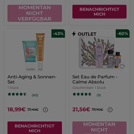
MOMENTAN
BENACHRICHTIGT
NICHT
MICH
VERFÜGBAR
-43%
-60%
Anti-Aging & Sonnen-
Set Eau de Parfum -
Set
Calme Absolu
1 Stück
Geschenkset
1 Stück
(60)
(9)
18,99€
21,56€
33,40€
53,90€
MOMENTAN
BENACHRICHTIGT
NICHT
MICH