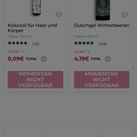
Kokosöl für Haar und
Duschgel Winterbeeren
Körper
Flakon
100 ml
Flakon
400 ml
(76)
(103)
90,90€ / 1l
10,48€ / 1l
9,09€
4,19€
12,99€
5,99€
MOMENTAN
MOMENTAN
NICHT
NICHT
VERFÜGBAR
VERFÜGBAR