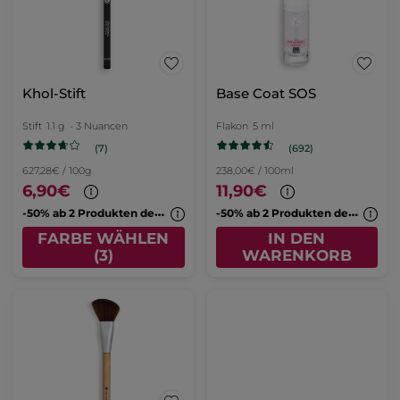
Khol-Stift
Base Coat SOS
Stift
1.1 g
- 3 Nuancen
Flakon
5 ml
(7)
(692)
627,28€ / 100g
238,00€ / 100ml
6,90€
11,90€
-
50% ab 2 Produkten deiner Wahl
-
50% ab 2 Produkten deiner Wahl
FARBE WÄHLEN
IN DEN
(3)
WARENKORB