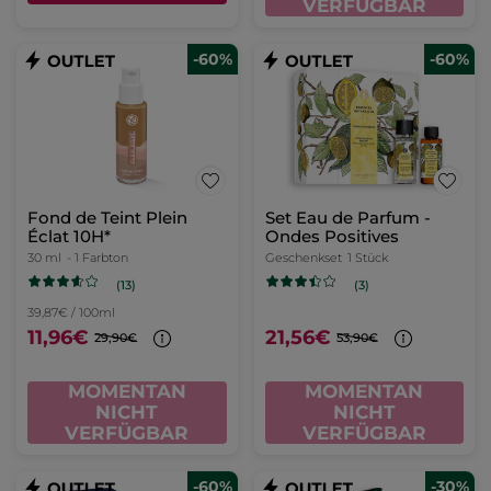
VERFÜGBAR
-60%
-60%
Fond de Teint Plein
Set Eau de Parfum -
Éclat 10H*
Ondes Positives
30 ml
- 1 Farbton
Geschenkset
1 Stück
(13)
(3)
39,87€ / 100ml
11,96€
21,56€
29,90€
53,90€
MOMENTAN
MOMENTAN
NICHT
NICHT
VERFÜGBAR
VERFÜGBAR
-60%
-30%