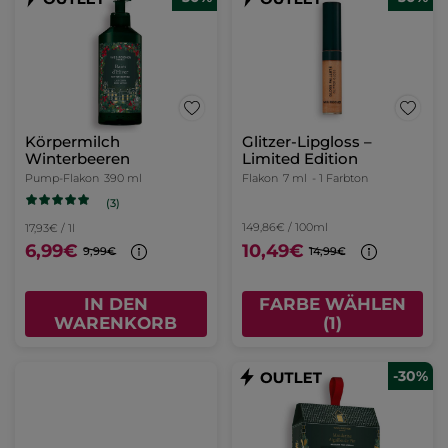
Körpermilch
Glitzer-Lipgloss –
Winterbeeren
Limited Edition
Pump-Flakon
390 ml
Flakon
7 ml
- 1 Farbton
(3)
149,86€ / 100ml
17,93€ / 1l
6,99€
10,49€
9,99€
14,99€
IN DEN
FARBE WÄHLEN
WARENKORB
(1)
-30%