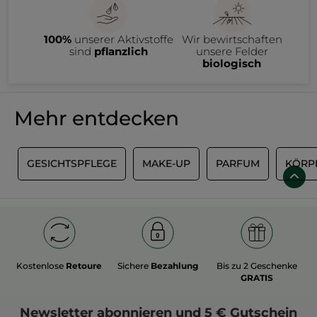
100%
unserer Aktivstoffe
Wir bewirtschaften
sind
pflanzlich
unsere Felder
biologisch
Mehr entdecken
S
GESICHTSPFLEGE
MAKE-UP
PARFUM
KÖRP
Kostenlose
Retoure
Sichere
Bezahlung
Bis zu 2 Geschenke
GRATIS
Newsletter
abonnieren und
5 € Gutschein