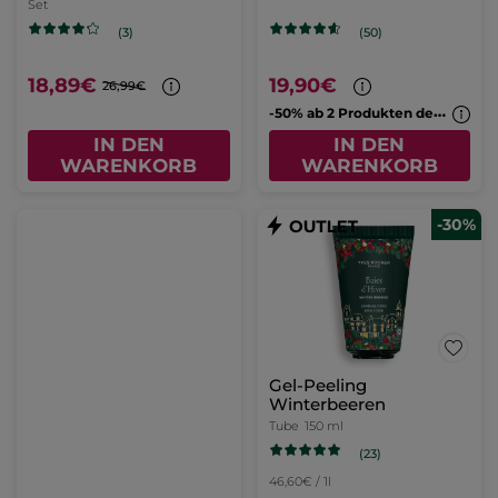
Set
(3)
(50)
18,89€
19,90€
26,99€
-
50% ab 2 Produkten deiner Wahl
IN DEN
IN DEN
WARENKORB
WARENKORB
-30%
Gel-Peeling
Winterbeeren
Tube
150 ml
(23)
46,60€ / 1l