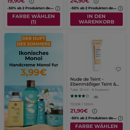
19,90€
24,90€
-
50% ab 2 Produkten deiner Wahl
-
50% ab 2 Produkten deiner Wahl
FARBE WÄHLEN
IN DEN
(1)
WARENKORB
Nude de Teint -
Ebenmäßiger Teint &
Glow
Tube
30 ml
- 6 Nuancen
(8)
73,00€ / 100ml
21,90€
-
50% ab 2 Produkten deiner Wahl
FARBE WÄHLEN