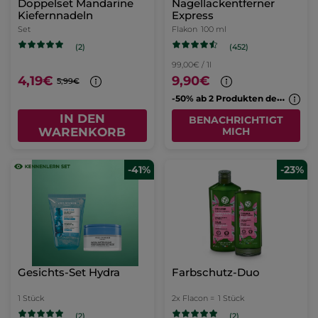
Doppelset Mandarine
Nagellackentferner
Kiefernnadeln
Express
Set
Flakon
100 ml
(452)
(2)
99,00€ / 1l
4,19€
9,90€
5,99€
-
50% ab 2 Produkten deiner Wahl
IN DEN
BENACHRICHTIGT
WARENKORB
MICH
-41%
-23%
Gesichts-Set Hydra
Farbschutz-Duo
1 Stück
2x Flacon =
1 Stück
(2)
(2)