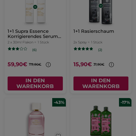
1+1 Supra Essence
1+1 Rasierschaum
Korrigierendes Serum
30ml
2 x 30ml Flakon =
1 Stück
2x Spray =
1 Stück
(6)
(2)
59,90€
15,90€
119,80€
31,80€
IN DEN
IN DEN
WARENKORB
WARENKORB
-43%
-17%