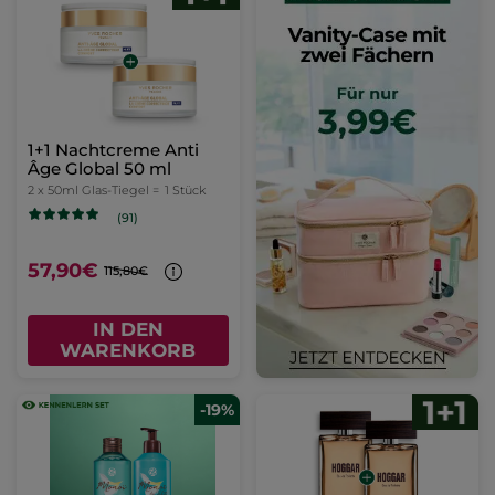
1+1 Nachtcreme Anti
Âge Global 50 ml
2 x 50ml Glas-Tiegel =
1 Stück
(91)
57,90€
115,80€
IN DEN
WARENKORB
-19%