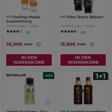
1+1 Peeling-Maske
1+1 After Shave Balsam
Ausstrahlung
2 x 75ml Tube =
1 Stück
2 x 100 ml Tube =
1 Stück
(2)
(21)
25,90€
15,90€
51,80€
31,80€
IN DEN
IN DEN
WARENKORB
WARENKORB
BESTSELLER
-42%
Ondes Positives - Eau
1+1 Ausstrahlungspflege