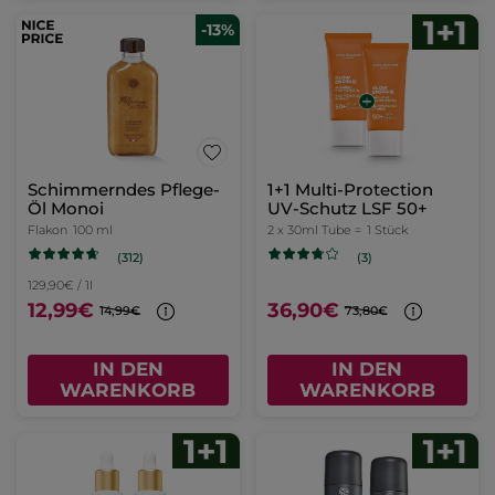
-13%
Schimmerndes Pflege-
1+1 Multi-Protection
Öl Monoi
UV-Schutz LSF 50+​
Flakon
100 ml
2 x 30ml Tube =
1 Stück
(312)
(3)
129,90€ / 1l
12,99€
36,90€
14,99€
73,80€
IN DEN
IN DEN
WARENKORB
WARENKORB