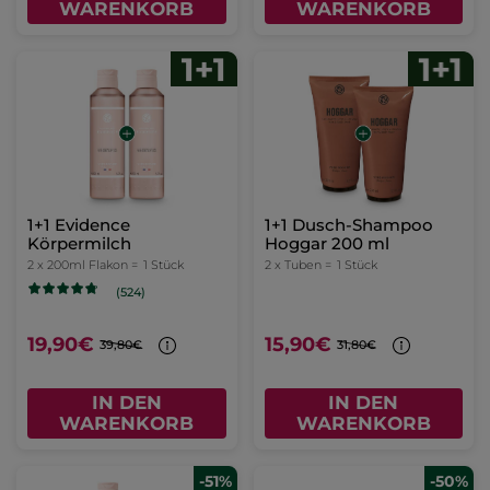
WARENKORB
WARENKORB
1+1 Evidence
1+1 Dusch-Shampoo
Körpermilch
Hoggar 200 ml
2 x 200ml Flakon =
1 Stück
2 x Tuben =
1 Stück
(524)
19,90€
15,90€
39,80€
31,80€
IN DEN
IN DEN
WARENKORB
WARENKORB
-51%
-50%