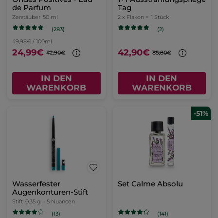
de Parfum
Tag
Zerstäuber
50 ml
2 x Flakon =
1 Stück
(283)
(2)
49,98€ / 100ml
24,99€
42,90€
42,90€
85,80€
IN DEN
IN DEN
WARENKORB
WARENKORB
-51%
Wasserfester
Set Calme Absolu
Augenkonturen-Stift
Stift
0.35 g
- 5 Nuancen
(13)
(141)