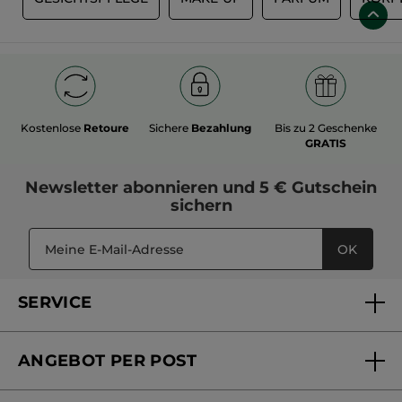
Kostenlose
Retoure
Sichere
Bezahlung
Bis zu 2 Geschenke
GRATIS
Newsletter
abonnieren und
5 € Gutschein
sichern
OK
SERVICE
FAQs und Kontakt
ANGEBOT PER POST
Mein Konto
Versandhandel Sendung verfolgen
Online Beauty Beratung