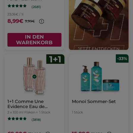
(2681)
23,06€ / 1l
8,99€
9,99€
IN DEN
WARENKORB
-33%
1+1 Comme Une
Monoï Sommer-Set
Evidence Eau de
Parfum 100 ml
2 x 100 ml Flakon =
1 Stück
1 Stück
(3818)