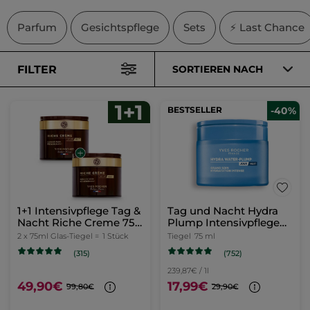
Parfum
Gesichtspflege
Sets
⚡ Last Chance
FILTER
SORTIEREN NACH
BESTSELLER
-40%
1+1 Intensivpflege Tag &
Tag und Nacht Hydra
Nacht Riche Creme 75
Plump Intensivpflege
ml
75ml
2 x 75ml Glas-Tiegel =
1 Stück
Tiegel
75 ml
(752)
(315)
239,87€ / 1l
49,90€
17,99€
99,80€
29,90€