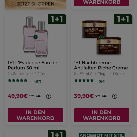
WARENKORB
1+1 L'Evidence Eau de
1+1 Nachtcreme
Parfum 50 ml
Antifalten Riche Creme
2 x Zerstäuber =
1 Stück
2 x 50 ml Glas-Tiegel =
1 Stück
(487)
(64)
49,90€
39,90€
99,80€
79,80€
IN DEN
IN DEN
WARENKORB
WARENKORB