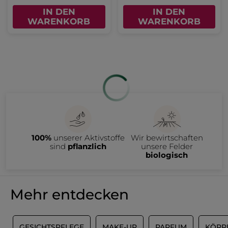
IN DEN
IN DEN
WARENKORB
WARENKORB
100%
unserer Aktivstoffe
Wir bewirtschaften
sind
pflanzlich
unsere Felder
biologisch
Mehr entdecken
S
GESICHTSPFLEGE
MAKE-UP
PARFUM
KÖRP