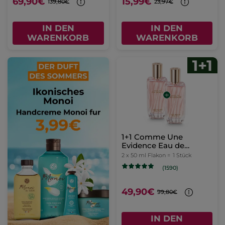
69,90€
15,99€
139,80€
23,97€
IN DEN
IN DEN
WARENKORB
WARENKORB
1+1 Comme Une
Evidence Eau de
Parfum 50 ml
2 x 50 ml Flakon =
1 Stück
(1590)
49,90€
99,80€
IN DEN