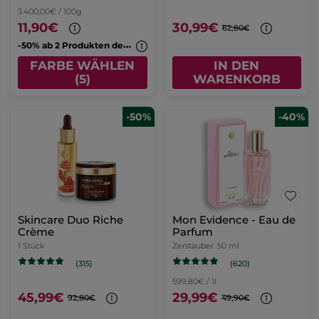
3.400,00€ / 100g
11,90€
30,99€
62,80€
-
50% ab 2 Produkten deiner Wahl
FARBE WÄHLEN
IN DEN
(5)
WARENKORB
-50%
-40%
Skincare Duo Riche
Mon Evidence - Eau de
Crème
Parfum
1 Stück
Zerstäuber
50 ml
(620)
(315)
599,80€ / 1l
45,99€
29,99€
92,80€
49,90€