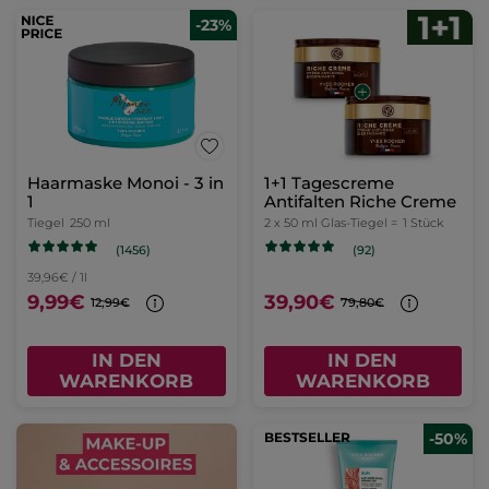
-23%
Haarmaske Monoi - 3 in
1+1 Tagescreme
1
Antifalten Riche Creme
Tiegel
250 ml
2 x 50 ml Glas-Tiegel =
1 Stück
(1456)
(92)
39,96€ / 1l
9,99€
39,90€
12,99€
79,80€
IN DEN
IN DEN
WARENKORB
WARENKORB
BESTSELLER
-50%