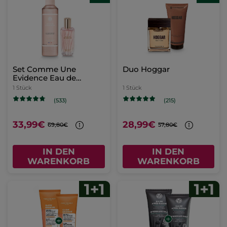
Set Comme Une
Duo Hoggar
Evidence Eau de
Parfum & Parfümierte
1 Stück
1 Stück
Körpermilch
(533)
(215)
33,99€
28,99€
69,80€
57,80€
IN DEN
IN DEN
WARENKORB
WARENKORB