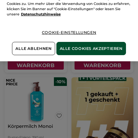
Cookies zu. Um mehr über die Verwendung von Cookies zu erfahren,
Bodyspray Monoi
Traditionelles Pflege-Öl
klicken Sie im Banner auf "Cookie-Einstellungen" oder lesen Sie
Monoi
unsere
Datenschutzhinweise
Zerstäuber
125 ml
Flakon
100 ml
(2002)
(388)
COOKIE-EINSTELLUNGEN
95,92€ / 1l
99,90€ / 1l
11,99€
9,99€
12,99€
14,99€
ALLE ABLEHNEN
ALLE COOKIES AKZEPTIEREN
IN DEN
IN DEN
WARENKORB
WARENKORB
-10%
Körpermilch Monoi
Pump-Flakon
390 ml