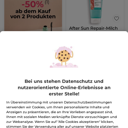
After Sun Repair-Milch
Tube
200 ml
(365)
44,75€ / 1l
8,95€
17,90€
IN DEN
WARENKORB
Bei uns stehen Datenschutz und
nutzerorientierte Online-Erlebnisse an
erster Stelle!
-8%
-33%
In Übereinstimmung mit unseren Datenschutzbestimmungen
verwenden wir Cookies, um Ihnen personalisierte Inhalte und
Anzeigen zu präsentieren, die an Ihre Vorlieben angepasst sind,
Ihnen mit sozialen Medien verknüpfte Dienste vorzuschlagen und
zur Webanalyse. Wenn Sie auf "Alle Cookies akzeptieren" klicken,
stimmen Sie der Verwendung aller auf unserer Website platzierten