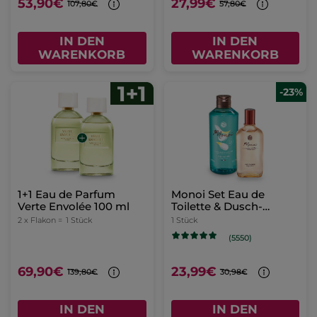
53,90€
27,99€
107,80€
57,80€
IN DEN
IN DEN
WARENKORB
WARENKORB
-23%
1+1 Eau de Parfum
Monoi Set Eau de
Verte Envolée 100 ml
Toilette & Dusch-
Shampoo
2 x Flakon =
1 Stück
1 Stück
(5550)
69,90€
23,99€
139,80€
30,98€
IN DEN
IN DEN