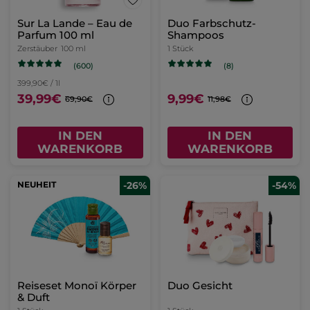
Sur La Lande – Eau de
Duo Farbschutz-
Parfum 100 ml
Shampoos
Zerstäuber
100 ml
1 Stück
(600)
(8)
399,90€ / 1l
39,99€
9,99€
69,90€
11,98€
IN DEN
IN DEN
WARENKORB
WARENKORB
NEUHEIT
-26%
-54%
Reiseset Monoï Körper
Duo Gesicht
& Duft