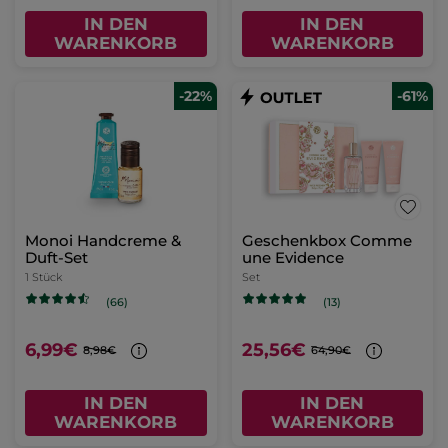
IN DEN
IN DEN
WARENKORB
WARENKORB
-22%
-61%
Monoi Handcreme &
Geschenkbox Comme
Duft-Set
une Evidence
1 Stück
Set
(66)
(13)
6,99€
25,56€
8,98€
64,90€
IN DEN
IN DEN
WARENKORB
WARENKORB