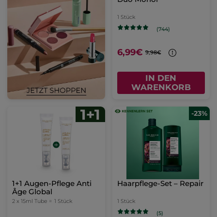
1 Stück
(744)
6,99€
9,98€
IN DEN
WARENKORB
-23%
1+1 Augen-Pflege Anti
Haarpflege-Set – Repair
Âge Global
2 x 15ml Tube =
1 Stück
1 Stück
(5)