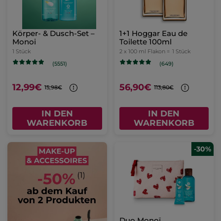
Körper- & Dusch-Set –
1+1 Hoggar Eau de
Monoi
Toilette 100ml
1 Stück
2 x 100 ml Flakon =
1 Stück
(5551)
(649)
12,99€
56,90€
15,98€
113,80€
IN DEN
IN DEN
WARENKORB
WARENKORB
-30%
Duo Monoï