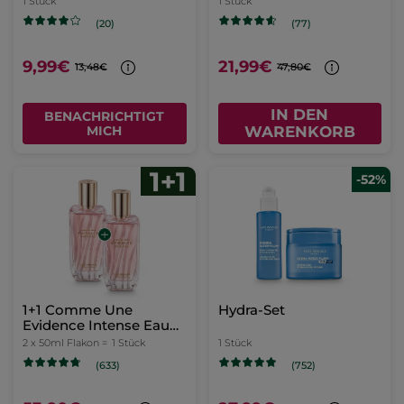
1 Stück
1 Stück
(20)
(77)
9,99€
21,99€
13,48€
47,80€
IN DEN
BENACHRICHTIGT
MICH
WARENKORB
-52%
1+1 Comme Une
Hydra-Set
Evidence Intense Eau
de Parfum 50 ml
2 x 50ml Flakon =
1 Stück
1 Stück
(633)
(752)