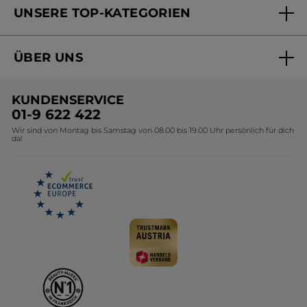
UNSERE TOP-KATEGORIEN
Versandhandel Preisliste
Online Preisliste
Aktuelle Angebote
ÜBER UNS
Black Friday Yves Rocher
Unsere Marke
Weihnachtskollektion
KUNDENSERVICE
Umweltstiftung YR
Geschenkideen Yves Rocher
01-9 622 422
Wir sind von Montag bis Samstag von 08.00 bis 19.00 Uhr persönlich für dich
Affiliate Programm
Kollektion Monoi Yves Rocher
da!
Karriere