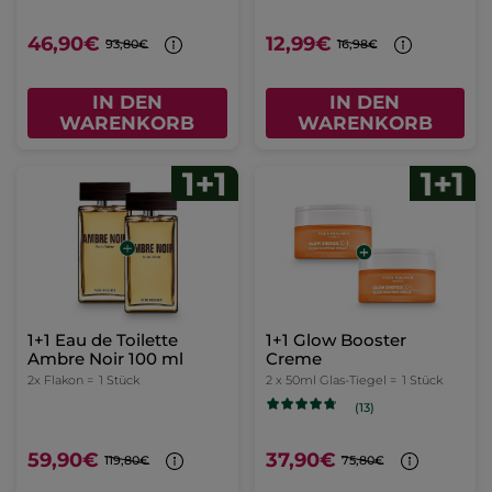
46,90€
12,99€
93,80€
16,98€
IN DEN
IN DEN
WARENKORB
WARENKORB
1+1 Eau de Toilette
1+1 Glow Booster
Ambre Noir 100 ml
Creme
2x Flakon =
1 Stück
2 x 50ml Glas-Tiegel =
1 Stück
(13)
59,90€
37,90€
119,80€
75,80€