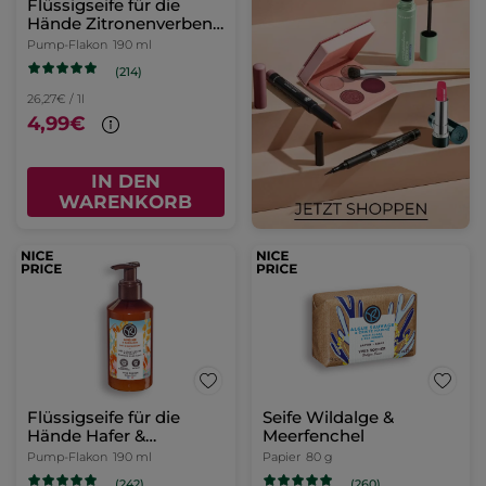
Flüssigseife für die
Hände Zitronenverbene
& Kamillenblüte
Pump-Flakon
190 ml
(214)
26,27€ / 1l
4,99€
IN DEN
WARENKORB
Flüssigseife für die
Seife Wildalge &
Hände Hafer &
Meerfenchel
Buchweizen
Pump-Flakon
190 ml
Papier
80 g
(242)
(260)