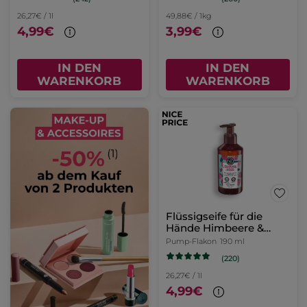
26,27€ / 1l
49,88€ / 1kg
4,99€
3,99€
IN DEN
IN DEN
WARENKORB
WARENKORB
Flüssigseife für die
Hände Himbeere &
Pfefferminze
Pump-Flakon
190 ml
(220)
26,27€ / 1l
4,99€