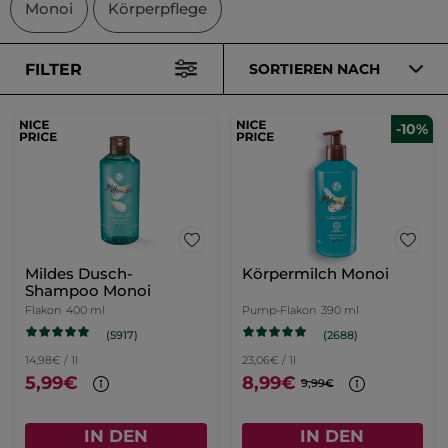
Monoi
Körperpflege
FILTER
SORTIEREN NACH
-10%
Mildes Dusch-
Körpermilch Monoi
Shampoo Monoi
Flakon
400 ml
Pump-Flakon
390 ml
(5917)
(2688)
14,98€ / 1l
23,06€ / 1l
5,99€
8,99€
9,99€
IN DEN
IN DEN