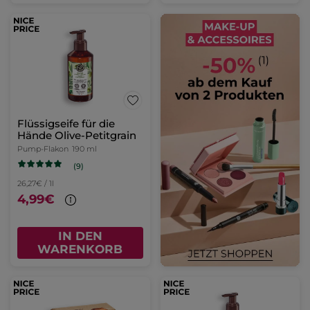
Flüssigseife für die
Hände Olive-Petitgrain
Pump-Flakon
190 ml
(9)
26,27€ / 1l
4,99€
IN DEN
WARENKORB