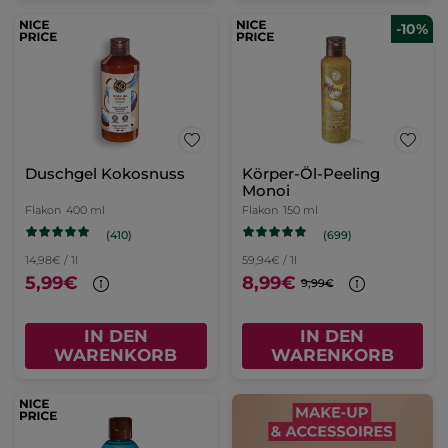
-10%
Duschgel Kokosnuss
Körper-Öl-Peeling
Monoi
Flakon
400 ml
Flakon
150 ml
(410)
(699)
14,98€ / 1l
59,94€ / 1l
5,99€
8,99€
9,99€
IN DEN
IN DEN
WARENKORB
WARENKORB