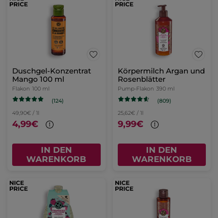
Duschgel-Konzentrat
Körpermilch Argan und
Mango 100 ml
Rosenblätter
Flakon
100 ml
Pump-Flakon
390 ml
(124)
(809)
49,90€ / 1l
25,62€ / 1l
4,99€
9,99€
IN DEN
IN DEN
WARENKORB
WARENKORB