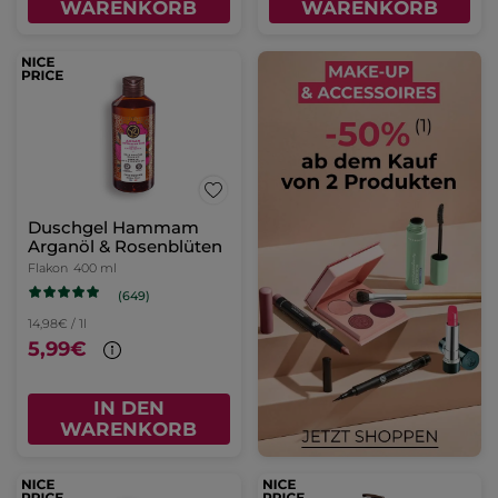
WARENKORB
WARENKORB
Duschgel Hammam
Arganöl & Rosenblüten
Flakon
400 ml
(649)
14,98€ / 1l
5,99€
IN DEN
WARENKORB