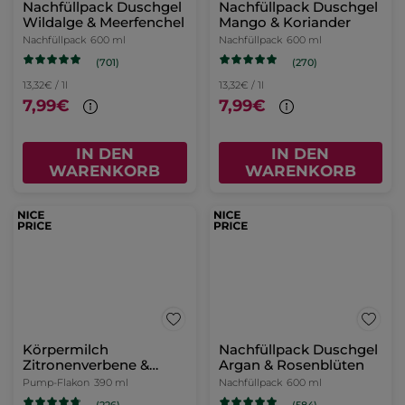
Nachfüllpack Duschgel
Nachfüllpack Duschgel
Wildalge & Meerfenchel
Mango & Koriander
Nachfüllpack
600 ml
Nachfüllpack
600 ml
(701)
(270)
13,32€ / 1l
13,32€ / 1l
7,99€
7,99€
IN DEN
IN DEN
WARENKORB
WARENKORB
Körpermilch
Nachfüllpack Duschgel
Zitronenverbene &
Argan & Rosenblüten
Kamillenblüte
Pump-Flakon
390 ml
Nachfüllpack
600 ml
(226)
(584)