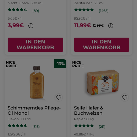
Nachfüllpack
600 ml
Zerstäuber
125 ml
(89)
(1465)
6,65€ / 1l
95,92€ / 1l
3,99€
11,99€
12,99€
IN DEN
IN DEN
WARENKORB
WARENKORB
-13%
Schimmerndes Pflege-
Seife Hafer &
Öl Monoi
Buchweizen
Flakon
100 ml
Papier
80 g
(313)
(211)
129,90€ / 1l
49,88€ / 1kg