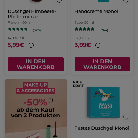
Duschgel Himbeere-
Handcreme Monoi
Pfefferminze
Flakon
400 ml
Tube
30 ml
(320)
(744)
14,98€ / 1l
133,00€ / 1l
5,99€
3,99€
IN DEN
IN DEN
WARENKORB
WARENKORB
Festes Duschgel Monoi