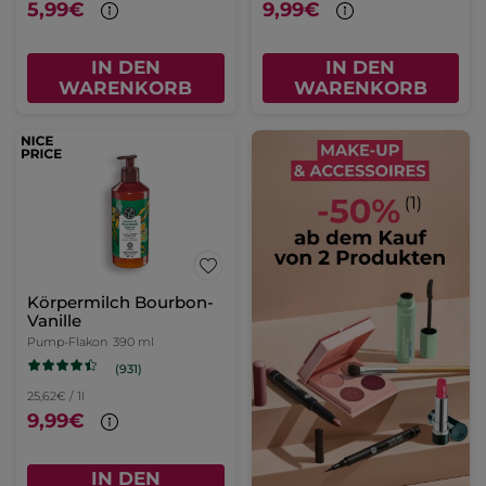
5,99€
9,99€
IN DEN
IN DEN
WARENKORB
WARENKORB
Körpermilch Bourbon-
Vanille
Pump-Flakon
390 ml
(931)
25,62€ / 1l
9,99€
IN DEN