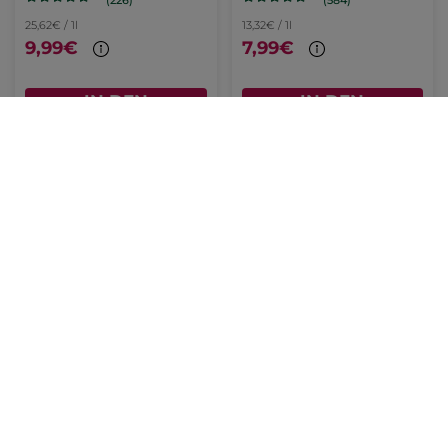
25,62€ / 1l
13,32€ / 1l
9,99€
7,99€
IN DEN
IN DEN
WARENKORB
WARENKORB
Körpermilch Mango-
Körpermilch Wildalge &
Koriander
Meerfenchel
Pump-Flakon
390 ml
Pump-Flakon
390 ml
(199)
(335)
25,62€ / 1l
25,62€ / 1l
9,99€
9,99€