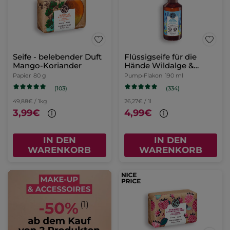
Seife - belebender Duft
Flüssigseife für die
Mango-Koriander
Hände Wildalge &
Meerfenchel
Papier
80 g
Pump-Flakon
190 ml
(103)
(334)
49,88€ / 1kg
26,27€ / 1l
3,99€
4,99€
IN DEN
IN DEN
WARENKORB
WARENKORB