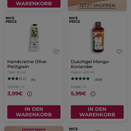
WARENKORB
Handcreme Olive-
Duschgel Mango-
Petitgrain
Koriander
Tube
30 ml
Flakon
400 ml
(6)
(309)
133,00€ / 1l
14,98€ / 1l
3,99€
5,99€
IN DEN
IN DEN
WARENKORB
WARENKORB