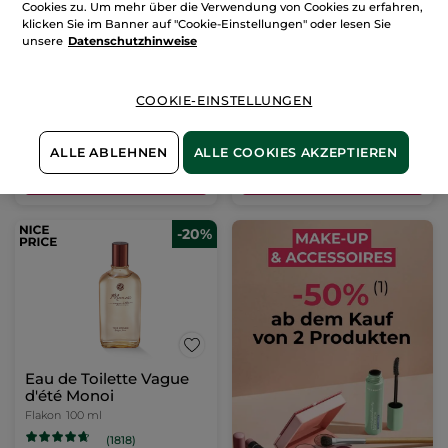
Cookies zu. Um mehr über die Verwendung von Cookies zu erfahren,
Petitgrain
klicken Sie im Banner auf "Cookie-Einstellungen" oder lesen Sie
Flacon
400 ml
Zerstäuber
100 ml
unsere
Datenschutzhinweise
(7)
(686)
14,98€ / 1l
99,90€ / 1l
COOKIE-EINSTELLUNGEN
5,99€
9,99€
ALLE ABLEHNEN
ALLE COOKIES AKZEPTIEREN
IN DEN
IN DEN
WARENKORB
WARENKORB
-20%
Eau de Toilette Vague
d'été Monoi
Flakon
100 ml
(1818)