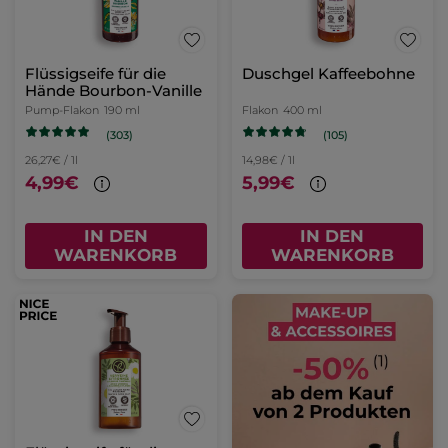
Flüssigseife für die
Duschgel Kaffeebohne
Hände Bourbon-Vanille
Pump-Flakon
190 ml
Flakon
400 ml
(303)
(105)
26,27€ / 1l
14,98€ / 1l
4,99€
5,99€
IN DEN
IN DEN
WARENKORB
WARENKORB