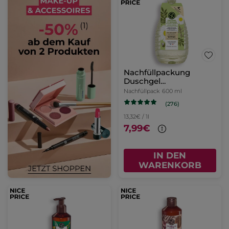
Nachfüllpackung
Duschgel
Zitronenverbene &
Nachfüllpack
600 ml
Kamillenblüte
(276)
13,32€ / 1l
7,99€
IN DEN
WARENKORB