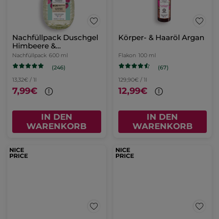
Nachfüllpack Duschgel
Körper- & Haaröl Argan
Himbeere &
Pfefferminze
Nachfüllpack
600 ml
Flakon
100 ml
(246)
(67)
13,32€ / 1l
129,90€ / 1l
7,99€
12,99€
IN DEN
IN DEN
WARENKORB
WARENKORB