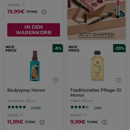
199,90€ / 1l
19,99€
24,99€
IN DEN
WARENKORB
-8%
-33%
Bodyspray Monoi
Traditionelles Pflege-Öl
Monoi
Zerstäuber
125 ml
Flakon
100 ml
(2008)
(388)
95,92€ / 1l
99,90€ / 1l
11,99€
9,99€
12,99€
14,99€