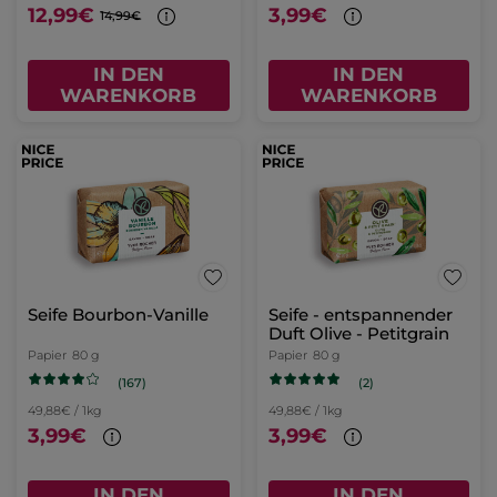
12,99€
3,99€
14,99€
IN DEN
IN DEN
WARENKORB
WARENKORB
Seife Bourbon-Vanille
Seife - entspannender
Duft Olive - Petitgrain
Papier
80 g
Papier
80 g
(167)
(2)
49,88€ / 1kg
49,88€ / 1kg
3,99€
3,99€
IN DEN
IN DEN