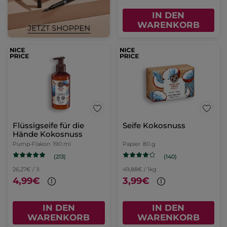
IN DEN
WARENKORB
Flüssigseife für die
Seife Kokosnuss
Hände Kokosnuss
Pump-Flakon
190 ml
Papier
80 g
(213)
(140)
26,27€ / 1l
49,88€ / 1kg
4,99€
3,99€
IN DEN
IN DEN
WARENKORB
WARENKORB