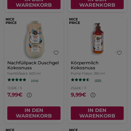
WARENKORB
WARENKORB
Nachfüllpack Duschgel
Körpermilch
Kokosnuss
Kokosnuss
Nachfüllpack
600 ml
Pump-Flakon
390 ml
(414)
(531)
13,32€ / 1l
25,62€ / 1l
7,99€
9,99€
IN DEN
IN DEN
WARENKORB
WARENKORB