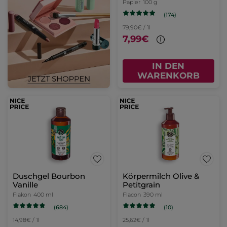
Papier
100 g
(174)
79,90€ / 1l
7,99€
IN DEN
WARENKORB
Duschgel Bourbon
Körpermilch Olive &
Vanille
Petitgrain
Flakon
400 ml
Flacon
390 ml
(684)
(10)
14,98€ / 1l
25,62€ / 1l