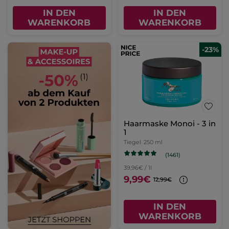
IN DEN
IN DEN
WARENKORB
WARENKORB
-23%
Haarmaske Monoi - 3 in
1
Tiegel
250 ml
(1461)
39,96€ / 1l
9,99€
12,99€
IN DEN
WARENKORB