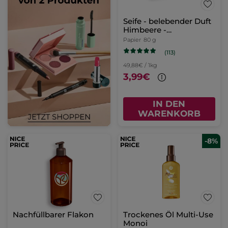
Seife - belebender Duft
Himbeere -
Pfefferminze
Papier
80 g
(113)
49,88€ / 1kg
3,99€
IN DEN
WARENKORB
-8%
Nachfüllbarer Flakon
Trockenes Öl Multi-Use
Monoi