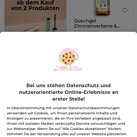
Duschgel
Zitronenverbene &
Kamillenblüte
Flakon
400 ml
(826)
14,98€ / 1l
5,99€
IN DEN
WARENKORB
Bei uns stehen Datenschutz und
nutzerorientierte Online-Erlebnisse an
erster Stelle!
In Übereinstimmung mit unseren Datenschutzbestimmungen
verwenden wir Cookies, um Ihnen personalisierte Inhalte und
Anzeigen zu präsentieren, die an Ihre Vorlieben angepasst sind,
Ihnen mit sozialen Medien verknüpfte Dienste vorzuschlagen und
zur Webanalyse. Wenn Sie auf "Alle Cookies akzeptieren" klicken,
stimmen Sie der Verwendung aller auf unserer Website platzierten
Duschgel Olive &
Duftspray Kokosnuss