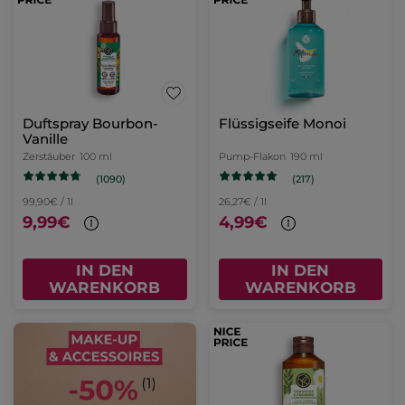
Duftspray Bourbon-
Flüssigseife Monoi
Vanille
Zerstäuber
100 ml
Pump-Flakon
190 ml
(1090)
(217)
99,90€ / 1l
26,27€ / 1l
9,99€
4,99€
IN DEN
IN DEN
WARENKORB
WARENKORB