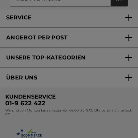
SERVICE
FAQs und Kontakt
ANGEBOT PER POST
Mein Konto
Versandhandel Sendung verfolgen
Online Beauty Beratung
UNSERE TOP-KATEGORIEN
Versandhandel Preisliste
Online Preisliste
Aktuelle Angebote
ÜBER UNS
Black Friday Yves Rocher
Unsere Marke
Weihnachtskollektion
KUNDENSERVICE
Umweltstiftung YR
Geschenkideen Yves Rocher
01-9 622 422
Wir sind von Montag bis Samstag von 08.00 bis 19.00 Uhr persönlich für dich
Affiliate Programm
Kollektion Monoi Yves Rocher
da!
Karriere