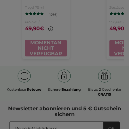
Tag &
u
Tiegel
75 ml
Zerstäuber
5
Nacht
Evi
(1766)
- E
665,34€ / 1l
998,00€ / 1l
49,90€
49,90€
Pa
5
MOMENTAN
MOM
NICHT
NI
VERFÜGBAR
VERF
Kostenlose
Retoure
Sichere
Bezahlung
Bis zu 2 Geschenke
GRATIS
Newsletter
abonnieren und
5 € Gutschein
sichern
OK