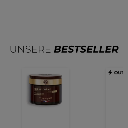
UNSERE
BESTSELLER
Intensivpflege
Co